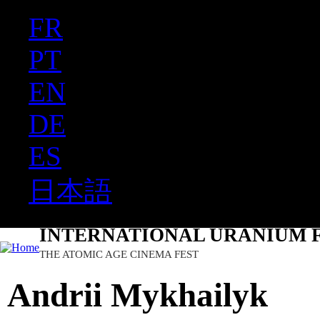
FR
Ju
PT
EN
DE
ES
日本語
INTERNATIONAL URANIUM F
THE ATOMIC AGE CINEMA FEST
Andrii Mykhailyk