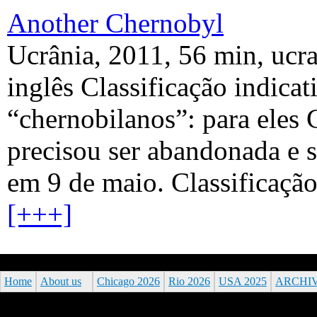
Another Chernobyl
Ucrânia, 2011, 56 min, ucr
inglês Classificação indica
“chernobilanos”: para eles 
precisou ser abandonada e s
em 9 de maio. Classificação
[+++]
Home
About us
Chicago 2026
Rio 2026
USA 2025
ARCHI