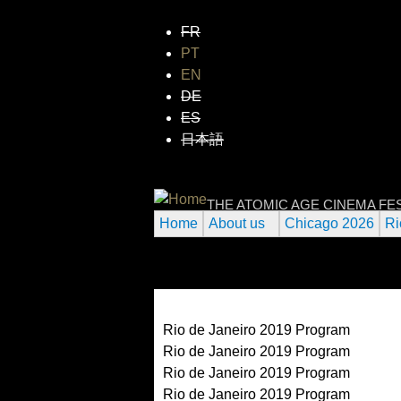
FR
PT
EN
DE
ES
日本語
INTERNATIONAL
THE ATOMIC AGE CINEMA FE
Home
About us
Chicago 2026
Ri
Rio de Janeiro 2019 Program
Rio de Janeiro 2019 Program
Rio de Janeiro 2019 Program
Rio de Janeiro 2019 Program