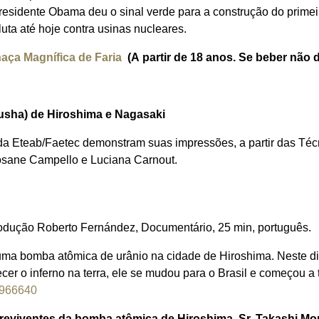
esidente Obama deu o sinal verde para a construção do primei
uta até hoje contra usinas nucleares.
ça Magnífica de Faria
(A partir de 18 anos. Se beber não d
usha) de Hiroshima e Nagasaki
a Eteab/Faetec demonstram suas impressões, a partir das Té
sane Campello e Luciana Carnout.
Produção Roberto Fernández, Documentário, 25 min, português.
a bomba atômica de urânio na cidade de Hiroshima. Neste dia,
ecer o inferno na terra, ele se mudou para o Brasil e começou a
9966640
reviventes da bomba atômica de Hiroshima, Sr. Takashi Mori