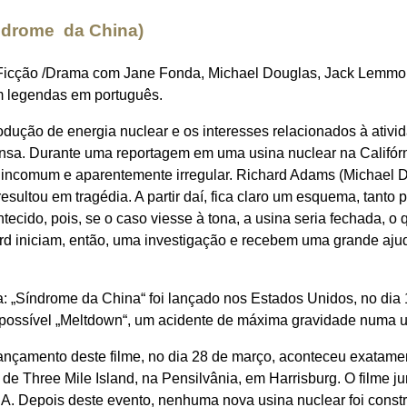
drome da China)
 Ficção /Drama com Jane Fonda, Michael Douglas, Jack Lemmo
om legendas em português.
dução de energia nuclear e os interesses relacionados à ativid
nsa. Durante uma reportagem em uma usina nuclear na Califórni
incomum e aparentemente irregular. Richard Adams (Michael Dou
resultou em tragédia. A partir daí, fica claro um esquema, tanto
tecido, pois, se o caso viesse à tona, a usina seria fechada, o 
ard iniciam, então, uma investigação e recebem uma grande aj
a: „Síndrome da China“ foi lançado nos Estados Unidos, no dia 
possível „Meltdown“, um acidente de máxima gravidade numa u
 lançamento deste filme, no dia 28 de março, aconteceu exatam
de Three Mile Island, na Pensilvânia, em Harrisburg. O filme 
. Depois deste evento, nenhuma nova usina nuclear foi constr