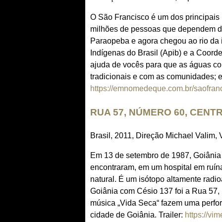
O São Francisco é um dos principais r
milhões de pessoas que dependem d
Paraopeba e agora chegou ao rio da 
Indígenas do Brasil (Apib) e a Coo
ajuda de vocês para que as águas con
tradicionais e com as comunidades; e
https://emnomedeque.com.br/saofran
RUA 57, NÚMERO 60, CENT
Brasil, 2011, Direção Michael Valim,
Em 13 de setembro de 1987, Goiânia 
encontraram, em um hospital em ruí
natural. É um isótopo altamente radi
Goiânia com Césio 137 foi a Rua 57, 
música „Vida Seca“ fazem uma perfor
cidade de Goiânia. Trailer:
https://v