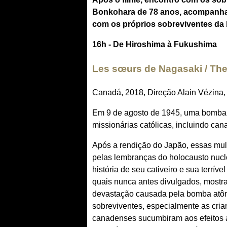
Bonkohara de 78 anos, acompanhado
com os próprios sobreviventes da
16h - De Hiroshima à Fukushima
Les sœurs de Nagasaki / Th
Canadá, 2018, Direção Alain Vézina,
Em 9 de agosto de 1945, uma bomba 
missionárias católicas, incluindo ca
Após a rendição do Japão, essas mul
pelas lembranças do holocausto nucle
história de seu cativeiro e sua terrí
quais nunca antes divulgados, mostr
devastação causada pela bomba atôm
sobreviventes, especialmente as cria
canadenses sucumbiram aos efeitos a