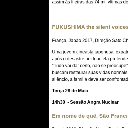
assim às fileiras das 74 mil vítimas d
FUKUSHIMA the silent voice
França, Japão 2017, Direção Sato Ch
Uma jovem cineasta japonesa, expatr
após o desastre nuclear, ela pretende
"Tudo vai dar certo, não se preocupe
buscam restaurar suas vidas normais
silêncio, a família deve ser confronta
Terça 28 de Maio
14h30 - Sessão Angra Nuclear
Em nome de quê, São Franc