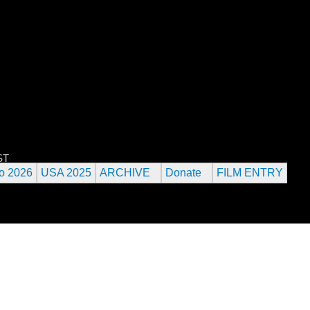
Jump to navigation
 URANIUM FILM FESTIVAL
ST
o 2026
USA 2025
ARCHIVE
Donate
FILM ENTRY