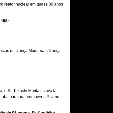
ro reator nuclear em quase 30 anos
irija)
cnicas de Dança Moderna e Dança
 o Sr. Takashi Morita estava lá
 trabalhar para promover a Paz no
ta de 95 anos e Sr. Kunihiko