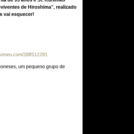
iventes de Hiroshima“, realizado
 vai esquecer!
//vimeo.com/288512291
aponeses, um pequeno grupo de