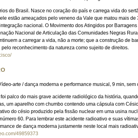
ios do Brasil. Nasce no coração do país e carrega vida do sert
ele estão ameaçados pelo veneno da Vale que matou mais de 
integração nacional. O Movimento dos Atingidos por Barragens
rdenação Nacional de Articulação das Comunidades Negras Rur
tinuem a carregar a vida, não a morte; que a construção de ba
 pelo reconhecimento da natureza como sujeito de direitos.
cisco/
RO
 Vídeo-arte / dança moderna e performance musical, 9 min, sem 
foi palco do mais grave acidente radiológico da história, qua
nas, um aparelho com chumbo contendo uma cápsula com Césio
oativo do césio produzido pela fissão nuclear em uma usina nu
número 60. Para lembrar este acidente radioativo e suas vítima
mance de dança moderna justamente neste local mais radioativ
imeo.com/49859373