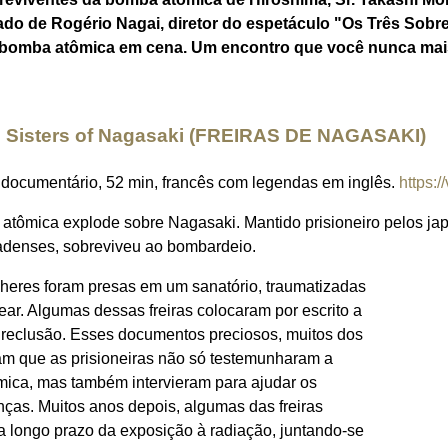
 de Rogério Nagai, diretor do espetáculo "Os Três Sobrev
 bomba atômica em cena. Um encontro que você nunca mais
e Sisters of Nagasaki (FREIRAS DE NAGASAKI)
 documentário, 52 min, francês com legendas em inglês.
https:
atômica explode sobre Nagasaki. Mantido prisioneiro pelos j
nadenses, sobreviveu ao bombardeio.
heres foram presas em um sanatório, traumatizadas
ar. Algumas dessas freiras colocaram por escrito a
vel reclusão. Esses documentos preciosos, muitos dos
am que as prisioneiras não só testemunharam a
ica, mas também intervieram para ajudar os
nças. Muitos anos depois, algumas das freiras
 longo prazo da exposição à radiação, juntando-se