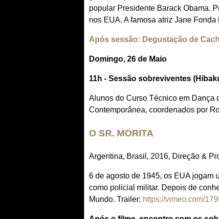
popular Presidente Barack Obama. Pr
nos EUA. A famosa atriz Jane Fonda l
Após sessão: Degustação de Cacha
Domingo
, 26 de Maio
11h - Sessão sobreviventes (Hibak
Alunos do Curso Técnico em Dança d
Contemporânea, coordenados por Ro
O SR. MORITA
Argentina, Brasil, 2016, Direção & 
6 de agosto de 1945, os EUA jogam um
como policial militar. Depois de conh
Mundo. Trailer:
https://vimeo.com/17
Após o filme, encontro com os sob