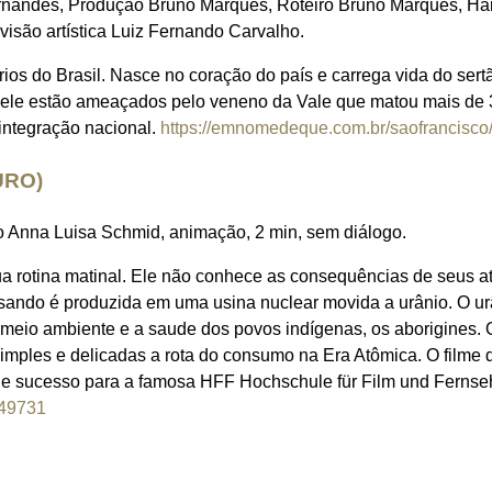
ernandes, Produção Bruno Marques, Roteiro Bruno Marques, Hâ
visão artística Luiz Fernando Carvalho.
ios do Brasil. Nasce no coração do país e carrega vida do sert
ele estão ameaçados pelo veneno da Vale que matou mais de 
integração nacional.
https://emnomedeque.com.br/saofrancisco
URO)
 Anna Luisa Schmid, animação, 2 min, sem diálogo.
rotina matinal. Ele não conhece as consequências de seus at
 usando é produzida em uma usina nuclear movida a urânio. O u
o meio ambiente e a saude dos povos indígenas, os aborigines.
simples e delicadas a rota do consumo na Era Atômica. O filme
o de sucesso para a famosa HFF Hochschule für Film und Fern
749731