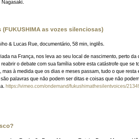
e Nagasaki.
s (FUKUSHIMA as vozes silenciosas)
iho & Lucas Rue, documentário, 58 min, inglês.
iada na França, nos leva ao seu local de nascimento, perto da
 reabrir o debate com sua família sobre esta catástrofe que se 
", mas à medida que os dias e meses passam, tudo o que resta 
 são palavras que não podem ser ditas e coisas que não podem
da.
https://vimeo.com/ondemand/fukushimathesilentvoices/213
isco?