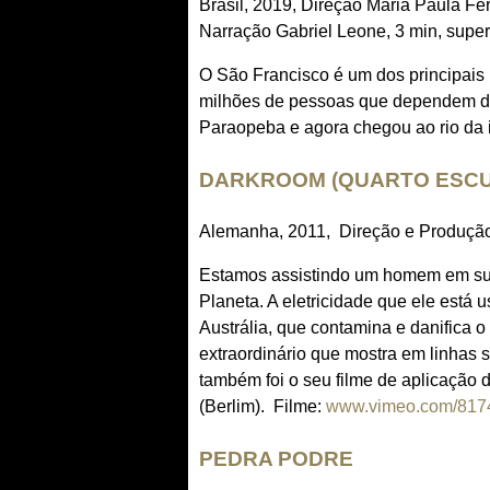
Brasil, 2019, Direção Maria Paula F
Narração Gabriel Leone, 3 min, super
O São Francisco é um dos principais r
milhões de pessoas que dependem d
Paraopeba e agora chegou ao rio da 
DARKROOM (QUARTO ESC
Alemanha, 2011, Direção e Produção
Estamos assistindo um homem em sua 
Planeta. A eletricidade que ele está
Austrália, que contamina e danifica 
extraordinário que mostra em linhas 
também foi o seu filme de aplicaçã
(Berlim). Filme:
www.vimeo.com/81
PEDRA PODRE