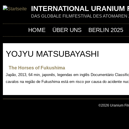
Jum
INTERNATIONAL URANIUM F
DAS GLOBALE FILMFESTIVAL DES ATOMAREN 
HOME
ÜBER UNS
BERLIN 2025
YOJYU MATSUBAYASHI
The Horses of Fukushima
Japão, 2013, 64 min, japonês, legendas em inglês Documentário Classifica
cavalos na região de Fukushima está em risco por causa do acidente nuc
©2026 Uranium Film