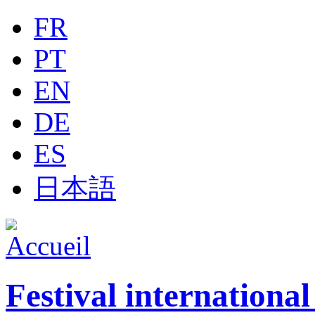
Jump to navigation
FR
PT
EN
DE
ES
日本語
Festival internationa