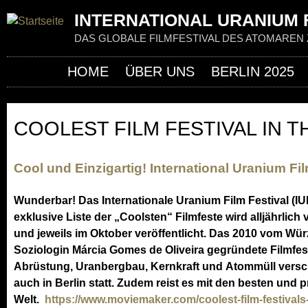
Jum
INTERNATIONAL URANIUM F
DAS GLOBALE FILMFESTIVAL DES ATOMAREN 
HOME
ÜBER UNS
BERLIN 2025
COOLEST FILM FESTIVAL IN 
Cool und Einzigartig! International Uranium Fil
Wunderbar! Das Internationale Uranium Film Festival (IUF
exklusive Liste der „Coolsten“ Filmfeste wird alljährli
und jeweils im Oktober veröffentlicht. Das 2010 vom Wü
Soziologin Márcia Gomes de Oliveira gegründete Filmfes
Abrüstung, Uranbergbau, Kernkraft und Atommüll verschrie
auch in Berlin statt. Zudem reist es mit den besten und 
Welt.
https://www.moviemaker.com/coolest-film-festivals