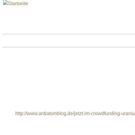
Jum
INTERNATIONAL URANIUM F
Das Globale Filmfestival des Atomaren Zeitalter
HOME
ÜBER UNS
BERLIN 2025
NEUER SCHIRMHERR
Das Internationale Uranium Film Festival ist stolz Jörg Somme
duerfen.
Jörg Sommer ist Schriftsteller, Journalist, Sachbuchauthor, M
Ökologie und Vorstandsvorsitzender der Deutschen Umweltstif
Bewegung und ist einer der Schirmherren des Internationale
Blog:
http://www.antiatomblog.de/jetzt-im-crowdfunding-uranium
Obrigado, Thanks, Danke an Jörg Sommer!