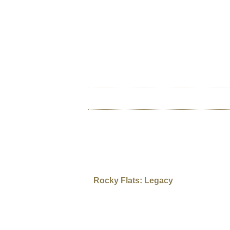
Jump to navigation
INTERNATIONAL URA
Das Globale Filmfestival des Atomare
HOME
ÜBER U
SCOTT BISON
Rocky Flats: Legacy
EUA, 2011, 23 min, inglês Documentário Classi
morte e mentiras em torno da produção de arm