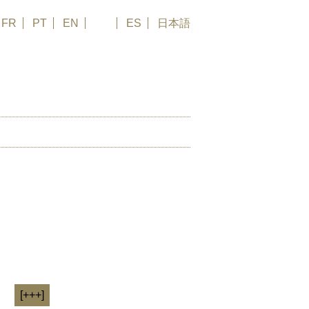
FR
PT
EN
DE
ES
日本語
HIV
SPENDEN
ontaminação,
[+++]