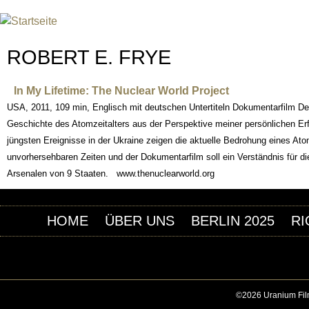
Jum
INTERNATIONAL URANIUM F
DAS GLOBALE FILMFESTIVAL DES ATOMAREN Z
ROBERT E. FRYE
In My Lifetime: The Nuclear World Project
USA, 2011, 109 min, Englisch mit deutschen Untertiteln Dokumentarfilm Der 
Geschichte des Atomzeitalters aus der Perspektive meiner persönlichen Er
jüngsten Ereignisse in der Ukraine zeigen die aktuelle Bedrohung eines At
unvorhersehbaren Zeiten und der Dokumentarfilm soll ein Verständnis für
Arsenalen von 9 Staaten. www.thenuclearworld.org
HOME
ÜBER UNS
BERLIN 2025
RI
©2026 Uranium Film