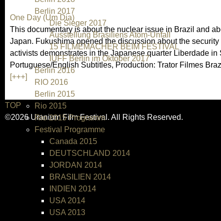
Berlin 2017
One Day (Um Dia)
Die Sieger 2017
This documentary is about the nuclear issue in Brazil and ab
Ausstellung Brasiliens Atom-Unfall
Japan. Fukushima opened the discussion about the security o
15 FILMEMACHER BEIM FESTIVAL
activists demonstrates in the Japanese quarter Liberdade in 
IUFF Berlin im Oktober 2017
Portuguese/English Subtitles, Production: Trator Filmes Bra
Berlin 2016
[+++]
RIO 2016
Berlin 2015
TOP
Rio 2015
©2026 Uranium Film Festival. All Rights Reserved.
Rio 2015 Programm
Festival Programme
Canada 2015
DEUTSCHLAND 2014
JORDAN 2014
BRASILIEN 2014
INDIEN 2014
USA 2014
USA 2013