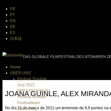
Jum
FR
PT
EN
DE
ES
日本語
INTERNATIONAL URANIUM 
DAS GLOBALE FILMFESTIVAL DES ATOMAREN ZE
Home
ÜBER UNS
Festival Trophäe
Jury 2022
PRESSESPIEGEL
JOANA GUINLE, ALEX MIRAND
Festival Gründer
Festivalteam
No dia 11 de março de 2011 um terremoto de 8,9 pontos na e
Interviews