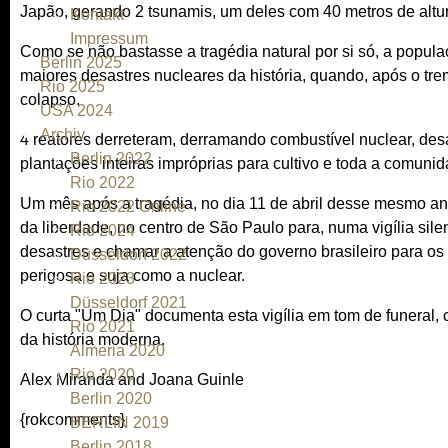
Japão, gerando 2 tsunamis, um deles com 40 metros de altu
Kontakt
Impressum
Como se não bastasse a tragédia natural por si só, a popula
Berlin 2025
maiores desastres nucleares da história, quando, após o tr
Rio 2025
colapso.
USA 2024
Archiv
4 reatores derreteram, derramando combustível nuclear, de
Berlin 2022
plantações inteiras impróprias para cultivo e toda a comuni
Rio 2022
Um mês após a tragédia, no dia 11 de abril desse mesmo an
Rio 2022 Online
da liberdade, no centro de São Paulo para, numa vigília sil
Rio 2024
desastres e chamar a atenção do governo brasileiro para os 
Düsseldorf 2022
perigosa e suja como a nuclear.
Rio 2023
Düsseldorf 2021
O curta "Um Dia" documenta esta vigília em tom de funeral,
Rio 2021
da história moderna.
Almeria 2020
Rio 2020
Alex Miranda and Joana Guinle
Berlin 2020
{rokcomments}
BERLIN 2019
Berlin 2018