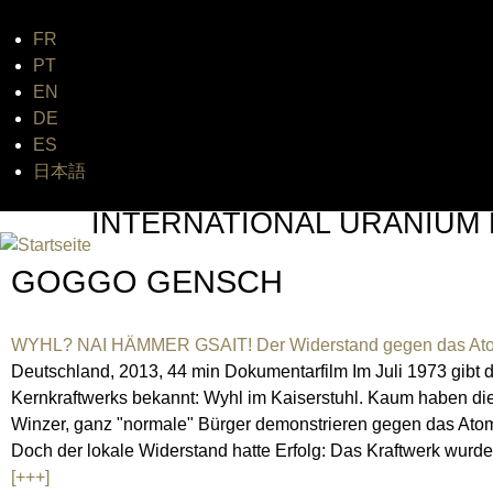
FR
Jum
PT
EN
DE
ES
日本語
INTERNATIONAL URANIUM 
DAS GLOBALE FILMFESTIVAL DES ATOMAREN ZEI
GOGGO GENSCH
WYHL? NAI HÄMMER GSAIT! Der Widerstand gegen das Atom
Deutschland, 2013, 44 min Dokumentarfilm Im Juli 1973 gibt
Kernkraftwerks bekannt: Wyhl im Kaiserstuhl. Kaum haben die
Winzer, ganz "normale" Bürger demonstrieren gegen das Atom
Doch der lokale Widerstand hatte Erfolg: Das Kraftwerk wurd
[+++]