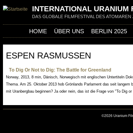
Jum
INTERNATIONAL URANIUM F
DAS GLOBALE FILMFESTIVAL DES ATOMAREN 
HOME
ÜBER UNS
BERLIN 2025
ESPEN RASMUSSEN
To Dig Or Not to Dig: The Battle for Greenland
Norway, 2013, 8 min, Dänisch, Norwegisch mit englischen Untertiteln Do
Thema. Am 25. Oktober 2013 hob Grönlands Parlament das seit langem b
mit Uranbergbau beginnen? Ja oder nein, das ist die Frage von "To Dig o
©2026 Uranium Film