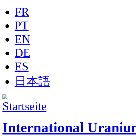
Jump to navigation
FR
PT
EN
DE
ES
日本語
International Uraniu