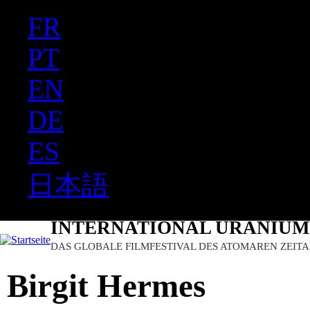
FR
Ju
PT
EN
DE
ES
日本語
INTERNATIONAL URANIUM 
DAS GLOBALE FILMFESTIVAL DES ATOMAREN ZEITA
Birgit Hermes