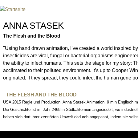
Jum
INTERNATIONAL URANIUM F
DAS GLOBALE FILMFESTIVAL DES ATOMAREN Z
ANNA STASEK
The Flesh and the Blood
"Using hand drawn animation, I’ve created a world inspired by
insecticides are viral, fungal or bacterial organisms engineer
the ability to infect humans. This sets the stage for my story; 
acclimated to their polluted environment. It’s up to Cooper W
originated; If they spread, they could infect the human gene po
THE FLESH AND THE BLOOD
USA 2015 Regie und Produktion: Anna Stasek Animation, 9 min Englisch mi
Die Geschichte ist im Jahr 2468 in Südkalifornien angesiedelt, wo industrie
haben sich dort ihrer zerstörten Umwelt dadurch angepasst, indem sie selb