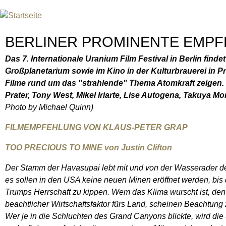
INTERNATIONAL URANIUM F
DAS GLOBALE FILMFESTIVAL DES ATOMAREN Z
BERLINER PROMINENTE EMPF
Das 7. Internationale Uranium Film Festival in Berlin finde
Großplanetarium sowie im Kino in der Kulturbrauerei in Pr
Filme rund um das "strahlende" Thema Atomkraft zeigen.
Prater, Tony West, Mikel Iriarte, Lise Autogena, Takuya
Photo by Michael Quinn)
FILMEMPFEHLUNG VON KLAUS-PETER GRAP
TOO PRECIOUS TO MINE von Justin Clifton
Der Stamm der Havasupai lebt mit und von der Wasserader 
es sollen in den USA keine neuen Minen eröffnet werden, bis 
Trumps Herrschaft zu kippen. Wem das Klima wurscht ist, den 
beachtlicher Wirtschaftsfaktor fürs Land, scheinen Beachtun
Wer je in die Schluchten des Grand Canyons blickte, wird die