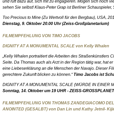
und ruft dazu auf, sich mit zu engagieren. Mögen sich noch v
sehen Sie selbst! Klaus-Peter Grap ist Berliner Schauspieler,
Too Precious to Mine (Zu Wertvoll für den Bergbau), USA, 2017
Dienstag, 9. Oktober 20.00 Uhr (Zeiss-Großplanetarium)
FILMEMPFEHLUNG VON TIMO JACOBS
DIGNITY AT A MONUMENTAL SCALE von Kelly Whalen
„Kelly Whalen portraitiert die Arbeiten des Straßenkünstlers
Seite. Da Thomas auch als Arzt in der Region tätig war, hat 
eine Liebeserklärung an die Menschen der Navajo. Dieser Film
gerechtere Zukunft blicken zu können.“
Timo Jacobs ist Schau
DIGNITY AT A MONUMENTAL SCALE (WÜRDE IN EINER MONUME
Sonntag, 14. Oktober um 19 UHR - ZEISS-GROSSPLAN
FILMEMPFEHLUNG VON THOMAS ZANDEGIACOMO DEL
ANOINTED (GESALBT) von Dan Lin und Kathy Jetnil- Kijin