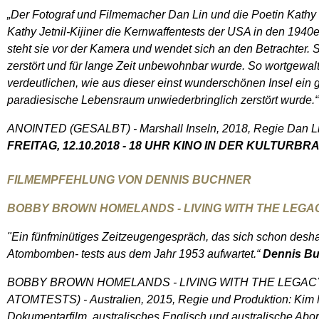
„Der Fotograf und Filmemacher Dan Lin und die Poetin Kathy J
Kathy Jetnil-Kijiner die Kernwaffentests der USA in den 1940er 
steht sie vor der Kamera und wendet sich an den Betrachter.
zerstört und für lange Zeit unbewohnbar wurde. So wortgewalt
verdeutlichen, wie aus dieser einst wunderschönen Insel ein 
paradiesische Lebensraum unwiederbringlich zerstört wurde.
ANOINTED (GESALBT) - Marshall Inseln, 2018, Regie Dan Lin m
FREITAG, 12.10.2018 - 18 UHR KINO IN DER KULTURBR
FILMEMPFEHLUNG VON DENNIS BUCHNER
BOBBY BROWN HOMELANDS - LIVING WITH THE LEGACY 
"Ein fünfminütiges Zeitzeugengespräch, das sich schon desha
Atombomben- tests aus dem Jahr 1953 aufwartet.“
Dennis Bu
BOBBY BROWN HOMELANDS - LIVING WITH THE LEGAC
ATOMTESTS) - Australien, 2015, Regie und Produktion: Kim 
Dokumentarfilm, australisches Englisch und australische Aborig