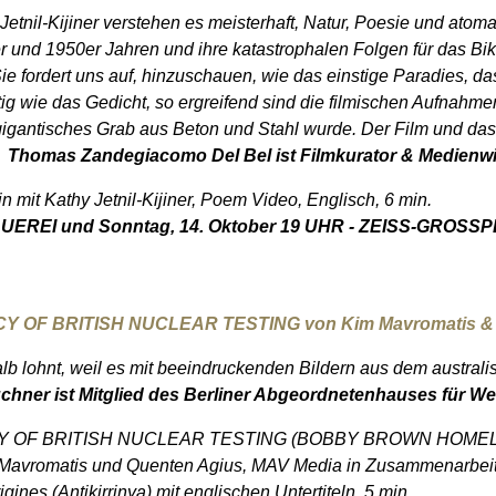
etnil-Kijiner verstehen es meisterhaft, Natur, Poesie und atoma
und 1950er Jahren und ihre katastrophalen Folgen für das Bikini-
 Sie fordert uns auf, hinzuschauen, wie das einstige Paradies
ig wie das Gedicht, so ergreifend sind die filmischen Aufnahmen
gigantisches Grab aus Beton und Stahl wurde. Der Film und das 
“
Thomas Zandegiacomo Del Bel ist Filmkurator & Medienwi
it Kathy Jetnil-Kijiner, Poem Video, Englisch, 6 min.
AUEREI und Sonntag, 14. Oktober 19 UHR - ZEISS-GRO
OF BRITISH NUCLEAR TESTING von Kim Mavromatis & 
lb lohnt, weil es mit beeindruckenden Bildern aus dem austral
chner ist Mitglied des Berliner Abgeordnetenhauses für 
Y OF BRITISH NUCLEAR TESTING (BOBBY BROWN HOMEL
Mavromatis und Quenten Agius, MAV Media in Zusammenarbeit m
ines (Antikirrinya) mit englischen Untertiteln, 5 min.