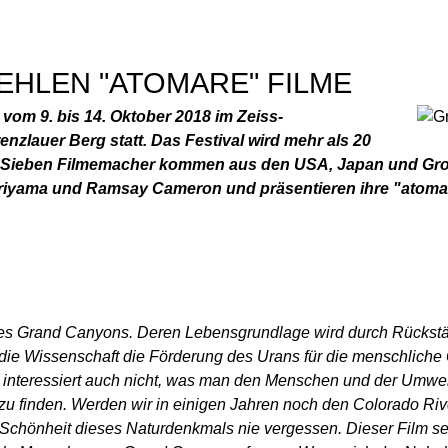
Jump to navigation
ILM FESTIVAL
EITALTERS
EHLEN "ATOMARE" FILME
t vom 9. bis 14. Oktober 2018 im Zeiss-
enzlauer Berg statt. Das Festival wird mehr als 20
 Sieben Filmemacher kommen aus den USA, Japan und Großbri
 Moriyama und Ramsay Cameron und präsentieren ihre "atoma
des Grand Canyons. Deren Lebensgrundlage wird durch Rückst
die Wissenschaft die Förderung des Urans für die menschliche 
interessiert auch nicht, was man den Menschen und der Umwelt s
g zu finden. Werden wir in einigen Jahren noch den Colorado Ri
 Schönheit dieses Naturdenkmals nie vergessen. Dieser Film se