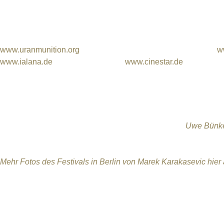
Naturschutz, Bau und Reaktorsicherheit. Weitere Unterstützte
Naturstrom sowie das Italienische Kulturinstitut in Berlin und M
Organisationspartner des Internationalen Uranium Film Festiva
www.uranmunition.org
, COOP Anti-War Kunstbar Café Berlin
w
www.ialana.de
und Cinestar Berlin
www.cinestar.de
.
Das Uranium Film Festival dankt insbesondere auch seine
Vorsitzender der Deutschen Umweltstiftung und Castingdire
vom 11.-15. Oktober 2017 wieder im Kino in der KulturBrauer
Hauptfoto:
Festival-Schirmherr und Castingdirektor
Uwe Bünk
mit Festivaldirektor Norbert G. Suchanek.
Mehr Fotos des Festivals in Berlin von Marek Karakasevic hier
​Kontakt und weitere Informationen
FESTIVALPRODUKTION BERLIN
Jutta Wunderlich