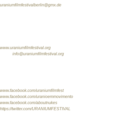
uraniumfilmfestivalberlin@gmx.de
INTERNATIONALES FESTIVALBÜRO
International Uranium Film Festival
Rua Monte Alegre 356 / 301
Santa Teresa / Rio de Janeiro / RJ
CEP 20240-195 / Brasilien
www.uraniumfilmfestival.org
Email:
info@uraniumfilmfestival.org
FESTIVALGRÜNDER & DIREKTOREN
Marcia Gomes de Oliveira
Norbert G. Suchanek
www.facebook.com/uraniumfilmfest
www.facebook.com/uranioemmovimento
www.facebook.com/aboutnukes
https://twitter.com/URANIUMFESTIVAL