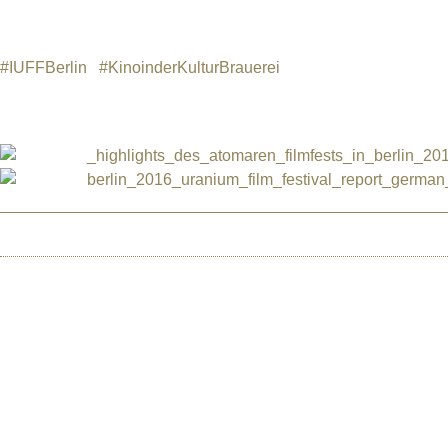
Das nächste Uranium Film Festival Berlin findet vom 11.-15.
#IUFFBerlin
,
#KinoinderKulturBrauerei
Files:
_highlights_des_atomaren_filmfests_in_berlin_201
berlin_2016_uranium_film_festival_report_germa
HOME
ÜBER UNS
BERLIN 2025
©2026 Uranium Film