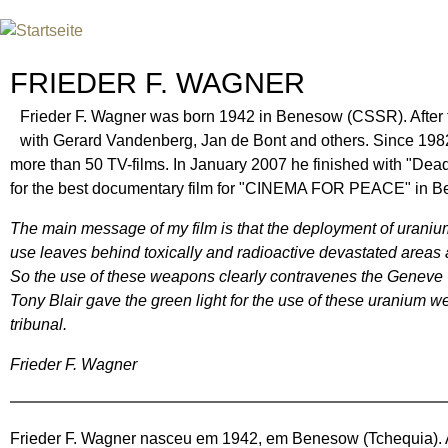
Jum
INTERNATIONAL URANIUM F
DAS GLOBALE FILMFESTIVAL DES ATOMAREN Z
FRIEDER F. WAGNER
Frieder F. Wagner was born 1942 in Benesow (CSSR). After t
with Gerard Vandenberg, Jan de Bont and others. Since 1982
more than 50 TV-films. In January 2007 he finished with "Dea
for the best documentary film for "CINEMA FOR PEACE" in Be
The main message of my film is that the deployment of urani
use leaves behind toxically and radioactive devastated areas a
So the use of these weapons clearly contravenes the Geneve
Tony Blair gave the green light for the use of these uranium 
tribunal.
Frieder F. Wagner
Frieder F. Wagner nasceu em 1942, em Benesow (Tchequia). A