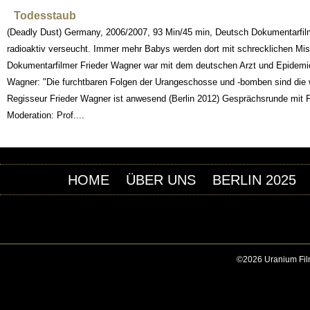
Todesstaub
(Deadly Dust) Germany, 2006/2007, 93 Min/45 min, Deutsch Dokumentarfilm 
radioaktiv verseucht. Immer mehr Babys werden dort mit schrecklichen Mi
Dokumentarfilmer Frieder Wagner war mit dem deutschen Arzt und Epidemio
Wagner: "Die furchtbaren Folgen der Urangeschosse und -bomben sind die 
Regisseur Frieder Wagner ist anwesend (Berlin 2012) Gesprächsrunde mit F
Moderation: Prof....
HOME
ÜBER UNS
BERLIN 2025
©2026 Uranium Film