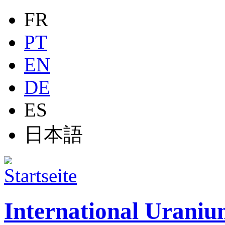
Jump to navigation
FR
PT
EN
DE
ES
日本語
International Uraniu