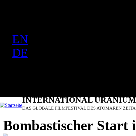
FR
Ju
PT
EN
DE
ES
日本語
INTERNATIONAL URANIUM 
DAS GLOBALE FILMFESTIVAL DES ATOMAREN ZEITA
Bombastischer Start 