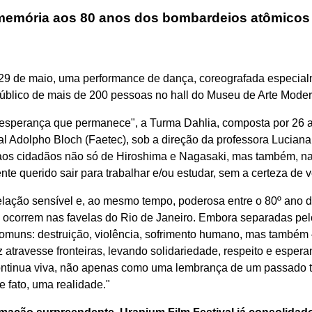
emória aos 80 anos dos bombardeios atômicos 
a 29 de maio, uma performance de dança, coreografada especia
público de mais de 200 pessoas no hall do Museu de Arte Mode
esperança que permanece", a Turma Dahlia, composta por 26 a
Adolpho Bloch (Faetec), sob a direção da professora Luciana C
aos cidadãos não só de Hiroshima e Nagasaki, mas também, nas
nte querido sair para trabalhar e/ou estudar, sem a certeza de v
elação sensível e, ao mesmo tempo, poderosa entre o 80º ano
 ocorrem nas favelas do Rio de Janeiro. Embora separadas pelo
comuns: destruição, violência, sofrimento humano, mas também
travesse fronteiras, levando solidariedade, respeito e espera
ontinua viva, não apenas como uma lembrança de um passado 
e fato, uma realidade."