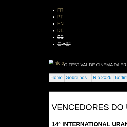
FR
PT
EN
DE
ES
日本語
INTERNATIONAL
O FESTIVAL DE CINEMA DA E
Home
Sobre nos
Rio 2026
Berli
VENCEDORES DO U
14º INTERNATIONAL URA