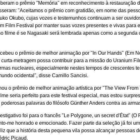
ceberam o prêmio "Memória" em reconhecimento à restauração d
isseram: "Aceitamos o prêmio com gratidão, em nome das pess
Itsuko Okubo, cujas vozes e testemunhos continuam a ser ouvid
 Film Festival por manter suas vozes presentes e vivas para e
o filme é se Nagasaki será lembrada apenas como a segunda c
recebeu o prêmio de melhor animação por "In Our Hands" (Em N
curta-metragem possa contribuir para a missão do Uranium Film
armas nucleares, especialmente nestes tempos de crescentes te
mundo ocidental", disse Camillo Sancisi.
ou o prêmio de melhor animação artística por "The View From T
lme seria perfeito para este festival especial, mas estou surpr
 poderosas palavras do filósofo Günther Anders contra as arma
stigativo foi para o francês "Le Polygone, un secret d'État" (O
nto-me honrado e emocionado. Fazer parte da seleção já foi uma 
eliz que a história desta pequena vila possa alcançar pessoas 
édric Picaud.