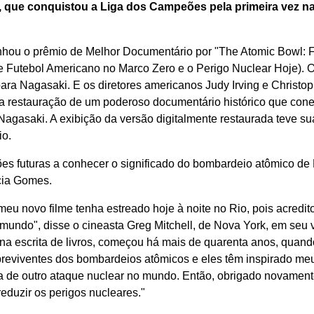
 que conquistou a Liga dos Campeões pela primeira vez na h
nhou o prêmio de Melhor Documentário por "The Atomic Bowl: F
Futebol Americano no Marco Zero e o Perigo Nuclear Hoje). O f
para Nagasaki. E os diretores americanos Judy Irving e Christ
a restauração de um poderoso documentário histórico que con
agasaki. A exibição da versão digitalmente restaurada teve sua
o.
es futuras a conhecer o significado do bombardeio atômico de 
rcia Gomes.
u novo filme tenha estreado hoje à noite no Rio, pois acredit
 mundo", disse o cineasta Greg Mitchell, de Nova York, em seu
 na escrita de livros, começou há mais de quarenta anos, qua
breviventes dos bombardeios atômicos e eles têm inspirado meu
a de outro ataque nuclear no mundo. Então, obrigado novament
eduzir os perigos nucleares."