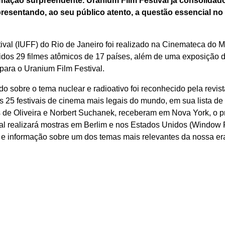
ação surpreendente. Uranium Film Festival já consolidado 
presentando, ao seu público atento, a questão essencial 
tival (IUFF) do Rio de Janeiro foi realizado na Cinemateca d
idos 29 filmes atômicos de 17 países, além de uma exposição 
para o Uranium Film Festival.
do sobre o tema nuclear e radioativo foi reconhecido pela revis
5 festivais de cinema mais legais do mundo, em sua lista de 2
s de Oliveira e Norbert Suchanek, receberam em Nova York, o 
val realizará mostras em Berlim e nos Estados Unidos (Window
 e informação sobre um dos temas mais relevantes da nossa er