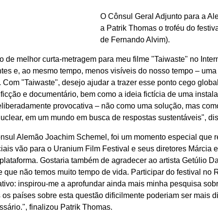
O Cônsul Geral Adjunto para a A
a Patrik Thomas o troféu do fest
de Fernando Alvim).
 de melhor curta-metragem para meu filme "Taiwaste" no Interna
ntes e, ao mesmo tempo, menos visíveis do nosso tempo – uma 
s. Com "Taiwaste", desejo ajudar a trazer esse ponto cego globa
ficção e documentário, bem como a ideia fictícia de uma instal
deliberadamente provocativa – não como uma solução, mas como
nuclear, em um mundo em busca de respostas sustentáveis", dis
ônsul Alemão Joachim Schemel, foi um momento especial que res
iais vão para o Uranium Film Festival e seus diretores Márcia 
plataforma. Gostaria também de agradecer ao artista Getúlio Dam
 que não temos muito tempo de vida. Participar do festival no
ativo: inspirou-me a aprofundar ainda mais minha pesquisa sobr
s países sobre esta questão dificilmente poderiam ser mais di
sário.", finalizou Patrik Thomas.