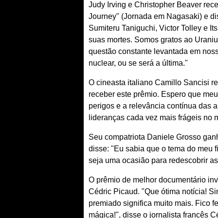
Judy Irving e Christopher Beaver re
Journey" (Jornada em Nagasaki) e d
Sumiteru Taniguchi, Victor Tolley e 
suas mortes. Somos gratos ao Uranium
questão constante levantada em noss
nuclear, ou se será a última."
O cineasta italiano Camillo Sancisi 
receber este prêmio. Espero que meu 
perigos e a relevância contínua das 
lideranças cada vez mais frágeis no 
Seu compatriota Daniele Grosso ganh
disse: "Eu sabia que o tema do meu fi
seja uma ocasião para redescobrir as
O prêmio de melhor documentário inve
Cédric Picaud. "Que ótima notícia! Si
premiado significa muito mais. Fico f
mágica!", disse o jornalista francês C