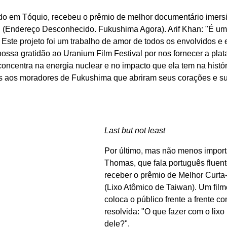
cado em Tóquio, recebeu o prêmio de melhor documentário imersi
Endereço Desconhecido. Fukushima Agora). Arif Khan: "É uma
ste projeto foi um trabalho de amor de todos os envolvidos e 
ssa gratidão ao Uranium Film Festival por nos fornecer a plata
ncentra na energia nuclear e no impacto que ela tem na história
 aos moradores de Fukushima que abriram seus corações e sua
Last but not least
Por último, mas não menos import
Thomas, que fala português fluen
receber o prêmio de Melhor Curta
(Lixo Atômico de Taiwan). Um filme
coloca o público frente a frente c
resolvida: "O que fazer com o lixo
dele?".