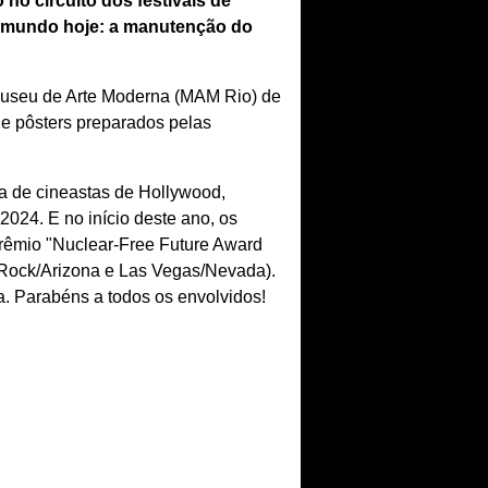
no circuito dos festivais de
no mundo hoje: a manutenção do
o Museu de Arte Moderna (MAM Rio) de
de pôsters preparados pelas
ta de cineastas de Hollywood,
024. E no início deste ano, os
prêmio "Nuclear-Free Future Award
 Rock/Arizona e Las Vegas/Nevada).
a. Parabéns a todos os envolvidos!