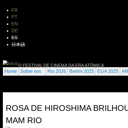
Jum
FR
PT
EN
DE
ES
日本語
INTERNATIONAL URANIUM FI
O FESTIVAL DE CINEMA DA ERA ATÔMICA
Home
Sobre nos
Rio 2026
Berlim 2025
EUA 2025
AR
ROSA DE HIROSHIMA BRILHOU
MAM RIO