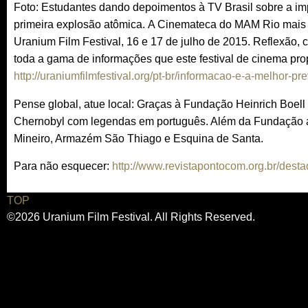
Foto: Estudantes dando depoimentos à TV Brasil sobre a im
primeira explosão atôm
ica.
A Cinemateca do MAM Rio mais u
Uranium Film Festival, 16 e 17 de julho de 2015. Reflexão, ciê
toda a gama de informações que este festival de cinema prop
http://uraniumfilmfestival.org/pt-br/informacao-e-a-melhor-p
Pense global, atue local: Graças à Fundação Heinrich Boel
Chernobyl com legendas em português. Além da Fundação a
Mineiro, Armazém São Thiago e Esquina de Santa.
Para não esquecer:
http://www.revistapontocom.org.br/dest
TOP
©2026 Uranium Film Festival. All Rights Reserved.