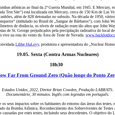
mbas atômicas ao final da 2ª Guerra Mundial, em 1945. E Mercury, em
da Test Site“) está localizada em Mercury, cerca de 150 Km de Las Veg
e canhões, além de 828 detonadas no subsolo. Na década de 1950, vários
Conqueror“ (intitulado no Brasil de „Sangue de Bárbaros“), com John
ilômetros de distância, os níveis de radiação eram tão altos que John 
stas de St. George prejudicados pela precipitação radioativa do local d
 vive na rota do vento da Área de Teste de Nevada.
www.backlotdocs
convidada
Libbe HaLevy
, produtora e apresentadora do „Nuclear Hotse
19.05. Sexta (Contra Armas Nucleares)
18h30
ow Far From Ground Zero (Quão longe do Ponto Zer
Estados Unidos, 2022, Diretor Brian Cowden, Produção LABRATS.
Documentário, 30 minutos. Inglês com legendas em português.
 os seus impactos sobre os habitantes do entorno das áreas dos testes,
o da Bomba Atômica. Reconhecimento dos Sobreviventes de Testes Atô
causadas por estes testes, incluindo seus descedentes. O objetivo do