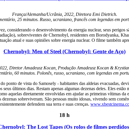
França/Alemanha/Ucrânia, 2022, Diretora Emi Dietrich.
entário, 25 minutos. Russo, ucraniano, francês com legendas em port
a vez, considerando o desenvolvimento da energia nuclear, seus perigo
 radiação), sobreviventes de Chernobyl, residentes em Borodyanka, Khar
tuação atual e suas opiniões sobre energia nuclear. O filme também apre
Chernobyl: Men of Steel (Chernobyl: Gente de Aço)
2022, Diretor Amadeusz Kocan, Produção Amadeusz Kocan & Krystia
tário, 60 minutos. Polonês, russo, ucraniano, com legendas em port
l do ponto de vista do Samosely - habitantes das aldeias evacuadas, d
 os seus últimos dias. Restam apenas algumas dezenas deles. Eles estão
omo aquelas diretamente envolvidas em ajudar as primeiras vítimas da e
s dezenas sobreviveram. São pessoas muito idosas, vivendo sem comércio
rsistentemente defendem sua terra e suas crenças.
www.xbestcinema.c
18 h
Chernobyl: The Lost Tapes (Os rolos de filmes perdidos