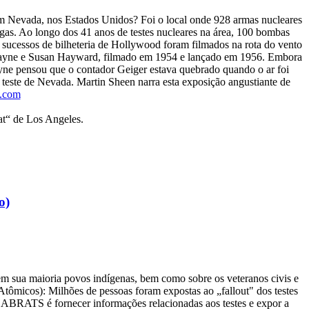
 Nevada, nos Estados Unidos? Foi o local onde 928 armas nucleares
as. Ao longo dos 41 anos de testes nucleares na área, 100 bombas
 sucessos de bilheteria de Hollywood foram filmados na rota do vento
 Wayne e Susan Hayward, filmado em 1954 e lançado em 1956. Embora
Wayne pensou que o contador Geiger estava quebrado quando o ar foi
e teste de Nevada. Martin Sheen narra esta exposição angustiante de
.com
at“ de Los Angeles.
o)
 em sua maioria povos indígenas, bem como sobre os veteranos civis e
micos): Milhões de pessoas foram expostas ao „fallout" dos testes
 LABRATS é fornecer informações relacionadas aos testes e expor a