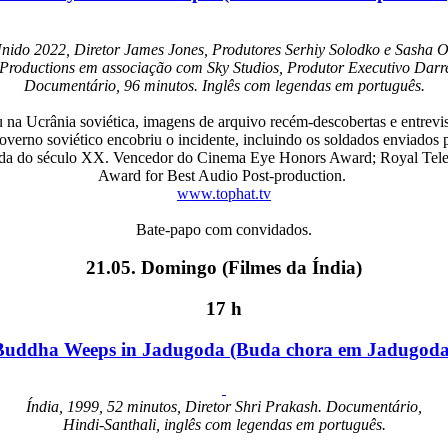
nido 2022, Diretor James Jones, Produtores Serhiy Solodko e Sasha 
Productions em associação com Sky Studios, Produtor Executivo Dar
Documentário, 96 minutos. Inglês com legendas em português.
iu na Ucrânia soviética, imagens de arquivo recém-descobertas e entrevi
verno soviético encobriu o incidente, incluindo os soldados enviados 
da do século XX. Vencedor do Cinema Eye Honors Award; Royal Telev
Award for Best Audio Post-production.
www.tophat.tv
Bate-papo com convidados.
21.05. Domingo (Filmes da Índia)
17 h
Buddha Weeps in Jadugoda (Buda chora em Jadugoda
Índia, 1999, 52 minutos, Diretor Shri Prakash. Documentário,
Hindi-Santhali, inglês com legendas em português.