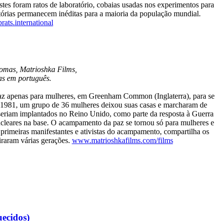
estes foram ratos de laboratório, cobaias usadas nos experimentos para
histórias permanecem inéditas para a maioria da população mundial.
ats.international
homas, Matrioshka Films,
as em português.
 paz apenas para mulheres, em Greenham Common (Inglaterra), para se
 de 1981, um grupo de 36 mulheres deixou suas casas e marcharam de
 seriam implantados no Reino Unido, como parte da resposta à Guerra
cleares na base. O acampamento da paz se tornou só para mulheres e
primeiras manifestantes e ativistas do acampamento, compartilha os
iraram várias gerações.
www.matrioshkafilms.com/films
ecidos)