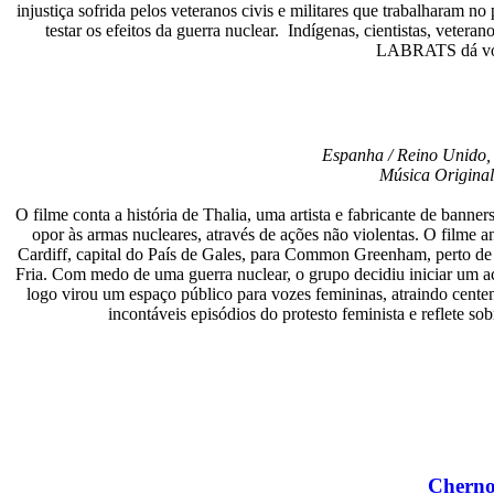
injustiça sofrida pelos veteranos civis e militares que trabalharam n
testar os efeitos da guerra nuclear. Indígenas, cientistas, veter
LABRATS dá voz a
Espanha / Reino Unido, 
Música Original
O filme conta a história de Thalia, uma artista e fabricante de ba
opor às armas nucleares, através de ações não violentas. O filme 
Cardiff, capital do País de Gales, para Common Greenham, perto de 
Fria. Com medo de uma guerra nuclear, o grupo decidiu iniciar um 
logo virou um espaço público para vozes femininas, atraindo cente
incontáveis episódios do protesto feminista e reflete s
Cherno