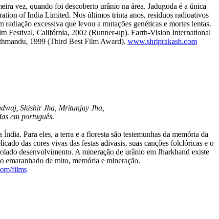
eira vez, quando foi descoberto urânio na área. Jadugoda é a única
ion of India Limited. Nos últimos trinta anos, resíduos radioativos
 radiação excessiva que levou a mutações genéticas e mortes lentas.
 Festival, Califórnia, 2002 (Runner-up). Earth-Vision International
Kathmandu, 1999 (Third Best Film Award).
www.shriprakash.com
dwaj, Shishir Jha, Mritunjay Jha,
das em português.
 Índia. Para eles, a terra e a floresta são testemunhas da memória da
icado das cores vivas das festas adivasis, suas canções folclóricas e o
olado desenvolvimento. A mineração de urânio em Jharkhand existe
a o emaranhado de mito, memória e mineração.
om/films