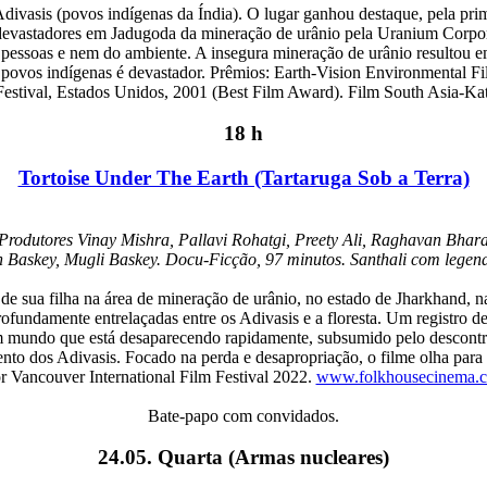
Adivasis (povos indígenas da Índia). O lugar ganhou destaque, pela prim
devastadores em Jadugoda da mineração de urânio pela Uranium Corporat
 pessoas e nem do ambiente. A insegura mineração de urânio resultou em
povos indígenas é devastador. Prêmios: Earth-Vision Environmental Film
 Festival, Estados Unidos, 2001 (Best Film Award). Film South Asia-
18 h
Tortoise Under The Earth (Tartaruga Sob a Terra)
, Produtores Vinay Mishra, Pallavi Rohatgi, Preety Ali, Raghavan Bhara
 Baskey, Mugli Baskey. Docu-Ficção, 97 minutos. Santhali com legen
de sua filha na área de mineração de urânio, no estado de Jharkhand, na
rofundamente entrelaçadas entre os Adivasis e a floresta. Um registro del
um mundo que está desaparecendo rapidamente, subsumido pelo descontr
to dos Adivasis. Focado na perda e desapropriação, o filme olha par
 Vancouver International Film Festival 2022.
www.folkhousecinema.c
Bate-papo com convidados.
24.05. Quarta (Armas nucleares)