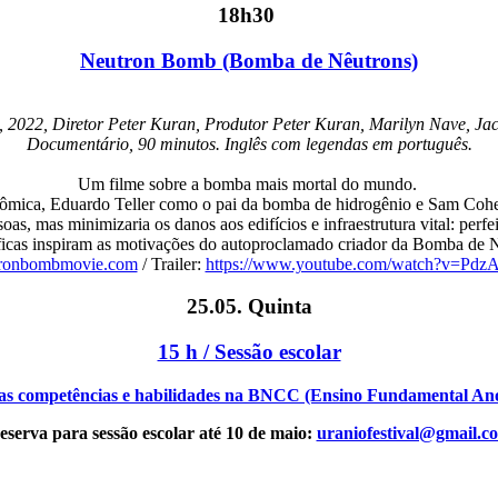
18h30
Neutron Bomb (Bomba de Nêutrons)
 2022, Diretor Peter Kuran, Produtor Peter Kuran, Marilyn Nave, Jac
Documentário, 90 minutos. Inglês com legendas em português.
Um filme sobre a bomba mais mortal do mundo.
ômica, Eduardo Teller como o pai da bomba de hidrogênio e Sam Cohen
s, mas minimizaria os danos aos edifícios e infraestrutura vital: perfe
ficas inspiram as motivações do autoproclamado criador da Bomba de Nê
ronbombmovie.com
/ Trailer:
https://www.youtube.com/watch?v=Pd
25.05. Quinta
15 h / Sessão escolar
 as competências e habilidades na BNCC (Ensino Fundamental Ano
eserva para sessão escolar até 10 de maio:
uraniofestival@gmail.c