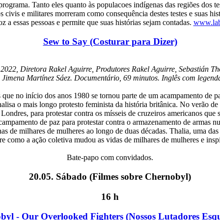
o programa. Tanto eles quanto às populacoes indígenas das regiões dos t
anos civis e militares morreram como consequência destes testes e suas 
 essas pessoas e permite que suas histórias sejam contadas.
www.labr
Sew to Say (Costurar para Dizer)
2022, Diretora Rakel Aguirre, Produtores Rakel Aguirre, Sebastián T
 Jimena Martínez Sáez. Documentário, 69 minutos. Inglês com legend
nners que no início dos anos 1980 se tornou parte de um acampamento de
analisa o mais longo protesto feminista da história britânica. No verão
Londres, para protestar contra os mísseis de cruzeiros americanos que
acampamento de paz para protestar contra o armazenamento de armas nu
nas de milhares de mulheres ao longo de duas décadas. Thalia, uma das 
obre como a ação coletiva mudou as vidas de milhares de mulheres e insp
Bate-papo com convidados.
20.05. Sábado (Filmes sobre Chernobyl)
16 h
byl - Our Overlooked Fighters
(Nossos Lutadores Esqu