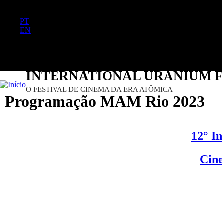
FR
PT
EN
DE
ES
日本語
INTERNATIONAL URANIUM F
O FESTIVAL DE CINEMA DA ERA ATÔMICA
Programação MAM Rio 2023
12° I
Cin