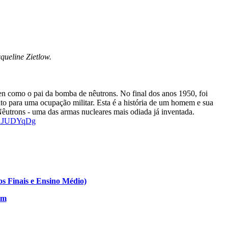
queline Zietlow.
 como o pai da bomba de nêutrons. No final dos anos 1950, foi
ito para uma ocupação militar. Esta é a história de um homem e sua
utrons - uma das armas nucleares mais odiada já inventada.
zAJUDYqDg
s Finais e Ensino Médio)
om