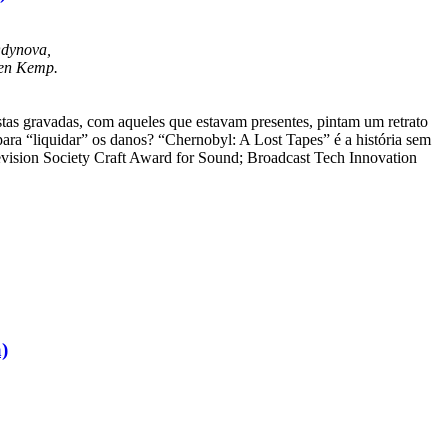
Odynova,
ren Kemp.
stas gravadas, com aqueles que estavam presentes, pintam um retrato
para “liquidar” os danos? “Chernobyl: A Lost Tapes” é a história sem
ision Society Craft Award for Sound; Broadcast Tech Innovation
)