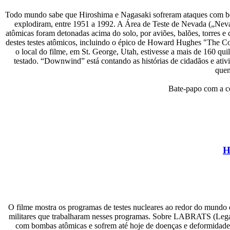
Todo mundo sabe que Hiroshima e Nagasaki sofreram ataques com bo
explodiram, entre 1951 a 1992. A Área de Teste de Nevada („Neva
atômicas foram detonadas acima do solo, por aviões, balões, torres 
destes testes atômicos, incluindo o épico de Howard Hughes "The 
o local do filme, em St. George, Utah, estivesse a mais de 160 qu
testado. “Downwind” está contando as histórias de cidadãos e ativi
quem
Bate-papo com a 
H
O filme mostra os programas de testes nucleares ao redor do mundo e
militares que trabalharam nesses programas. Sobre LABRATS (Legad
com bombas atômicas e sofrem até hoje de doenças e deformidades 