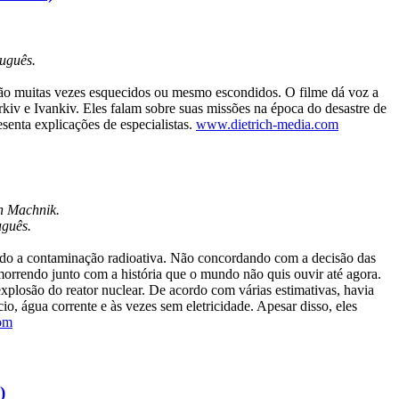
uguês.
s são muitas vezes esquecidos ou mesmo escondidos. O filme dá voz a
kiv e Ivankiv. Eles falam sobre suas missões na época do desastre de
senta explicações de especialistas.
www.dietrich-media.com
n Machnik.
uguês.
evido a contaminação radioativa. Não concordando com a decisão das
 morrendo junto com a história que o mundo não quis ouvir até agora.
xplosão do reator nuclear. De acordo com várias estimativas, havia
, água corrente e às vezes sem eletricidade. Apesar disso, eles
om
)