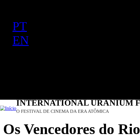
FR
Ju
PT
EN
DE
ES
日本語
INTERNATIONAL URANIUM F
O FESTIVAL DE CINEMA DA ERA ATÔMICA
Os Vencedores do Rio