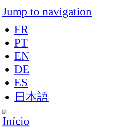
Jump to navigation
FR
PT
EN
DE
ES
日本語