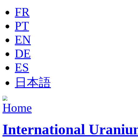
Jump to navigation
FR
PT
EN
DE
ES
日本語
International Uraniu