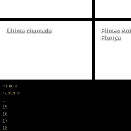
​Última chamada
Filmes At
Floripa
« início
‹ anterior
…
15
16
17
18