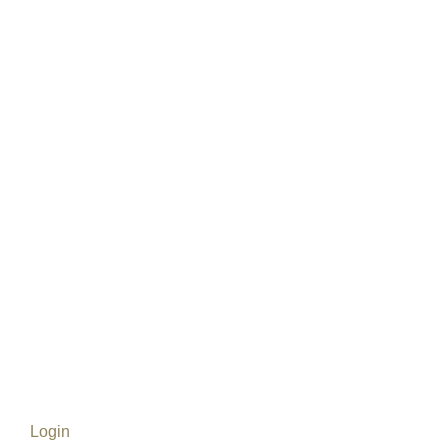
Idioma
Undefined
Login
para postar comentários