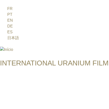
Jump to navigation
FR
PT
EN
DE
ES
日本語
INTERNATIONAL URANIUM FILM
O FESTIVAL DE CINEMA DA ERA ATÔMICA