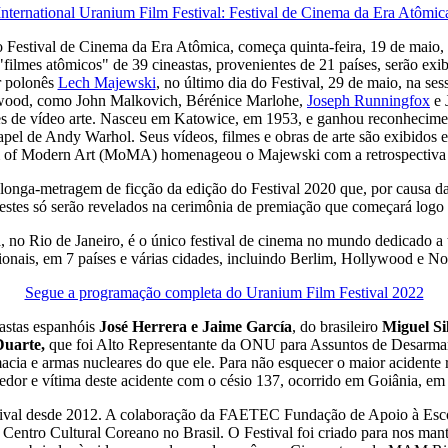
International Uranium Film Festival: Festival de Cinema da Era Atômic
, o Festival de Cinema da Era Atômica, começa quinta-feira, 19 de m
 "filmes atômicos" de 39 cineastas, provenientes de 21 países, serão exib
r polonês
Lech Majewski
, no último dia do Festival, 29 de maio, na se
lywood, como John Malkovich, Bérénice Marlohe,
Joseph Runningfox
e 
alações de vídeo arte. Nasceu em Katowice, em 1953, e ganhou reconhecim
apel de Andy Warhol. Seus vídeos, filmes e obras de arte são exibido
of Modern Art (MoMA) homenageou o Majewski com a retrospectiva d
r longa-metragem de ficção da edição do Festival 2020 que, por causa 
estes só serão revelados na cerimônia de premiação que começará logo
no Rio de Janeiro, é o único festival de cinema no mundo dedicado a to
ionais, em 7 países e várias cidades, incluindo Berlim, Hollywood e N
Segue a programação completa do Uranium Film Festival 2022
astas espanhóis
José Herrera e Jaime García
, do brasileiro
Miguel Si
uarte,
que foi Alto Representante da ONU para Assuntos de Desarmame
cia e armas nucleares do que ele. Para não esquecer o maior acidente
cedor e vítima deste acidente com o césio 137, ocorrido em Goiânia, e
val desde 2012. A colaboração da FAETEC Fundação de Apoio à Escol
Centro Cultural Coreano no Brasil. O Festival foi criado para nos mant