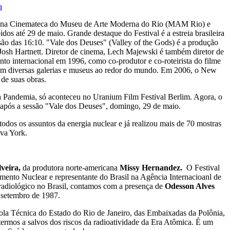
a
aio, na Cinemateca do Museu de Arte Moderna do Rio (MAM Rio) e
idos até 29 de maio. Grande destaque do Festival é a estreia brasileira
ssão das 16:10. "Vale dos Deuses" (Valley of the Gods) é a produção
Josh Hartnett. Diretor de cinema, Lech Majewski é também diretor de
ento internacional em 1996, como co-produtor e co-roteirista do filme
s em diversas galerias e museus ao redor do mundo. Em 2006, o New
e suas obras.
da Pandemia, só aconteceu no Uranium Film Festival Berlim. Agora, o
 após a sessão "Vale dos Deuses", domingo, 29 de maio.
dos os assuntos da energia nuclear e já realizou mais de 70 mostras
ova York.
lveira,
da produtora norte-americana
Missy Hernandez.
O Festival
nto Nuclear e representante do Brasil na Agência Internacioanl de
 radiológico no Brasil, contamos com a presença de
Odesson Alves
m setembro de 1987.
a Técnica do Estado do Rio de Janeiro, das Embaixadas da Polônia,
ermos a salvos dos riscos da radioatividade da Era Atômica. É um