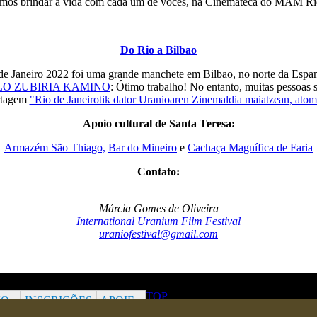
eremos brindar à vida com cada um de vocês, na Cinemateca do MAM Rio
Do Rio a Bilbao
 de Janeiro 2022 foi uma grande manchete em Bilbao, no norte da Espa
LO ZUBIRIA KAMINO
: Ótimo trabalho! No entanto, muitas pessoas 
ortagem
"Rio de Janeirotik dator Uranioaren Zinemaldia maiatzean, atomo
Apoio cultural de Santa Teresa:
Armazém São Thiago,
Bar do Mineiro
e
Cachaça Magnífica de Faria
Contato:
Márcia Gomes de Oliveira
International Uranium Film Festival
uraniofestival@gmail.com
TOP
VO
INSCRIÇÕES
APOIE
©2026 Uranium Film Festival. All Rig