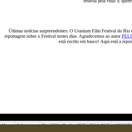
festival pela vida! E qu
Últimas notícias surpreendentes: O Uranium Film Festival do Rio
reportagem sobre o Festival nestes dias. Agradecemos ao autor
PEL
está escrito em basco! Aqui está a rep
Home
Sobre nos
Rio 2026
Berlim 2025
EUA 2025
ARQUI