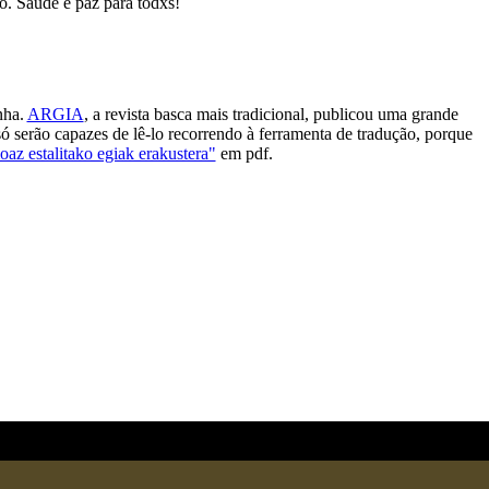
. Saúde e paz para todxs!
nha.
ARGIA
, a revista basca mais tradicional, publicou uma grande
só serão capazes de lê-lo recorrendo à ferramenta de tradução, porque
az estalitako egiak erakustera"
em pdf.
hts Reserved.