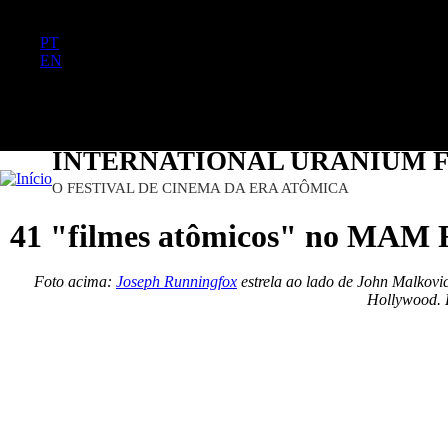
FR
PT
EN
DE
ES
日本語
INTERNATIONAL URANIUM F
O FESTIVAL DE CINEMA DA ERA ATÔMICA
41 "filmes atômicos" no MAM 
Foto acima:
Joseph Runningfox
estrela ao lado de John Malkovic
Hollywood. 