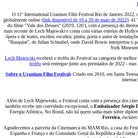
O 11º International Uranium Film Festival Rio de Janeiro 2022
globalmente online (
link disponível de 19 a 29 de maio de 2022
). 41
do filme "Vale dos Deuses" (2019, 126'), com a presença do direto
mais recente de Lech Majewski e conta com várias estrelas de Hol
ópera e de teatro, escritor, escultor, pintor, poeta e autor de inst
"Basquiat", de Julian Schnabel, onde David Bowie interpretou o p
York Museum 
Lech Majewski
receberá o troféu do Festival na categoria de melho
troféu
será entregue junto aos premiados de 2022 - mas 
Sobre o Uranium Film Festival
:
Criado em 2010, em Santa Teresa, 
internac
Além de Lech Majeweski, o Festival conta com a presença dos cine
também recebe um convidado excepcional, o
Embaixador Sérgio D
Energia Atômica. No Brasil, não há quem saiba mais sobre diploma
Ferreira
, esclare
Agradecemos a parceria da Cinemateca do MAM Rio, a casa do Festi
Espanha e França e do Consulado Geral da República da Coreia / 