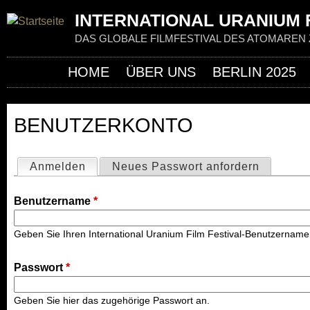
Jum
INTERNATIONAL URANIUM F
DAS GLOBALE FILMFESTIVAL DES ATOMAREN 
HOME
ÜBER UNS
BERLIN 2025
BENUTZERKONTO
H
A
Anmelden
(aktiver Reiter)
Neues Passwort anfordern
U
Benutzername
*
P
T
Geben Sie Ihren International Uranium Film Festival-Benutzername
-
R
Passwort
*
E
I
Geben Sie hier das zugehörige Passwort an.