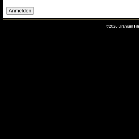
T
E
R
©2026 Uranium Film