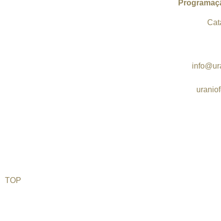
Programaçã
Catá
info@ura
M
uranio
WhatsAp
Agradecemos aos cineastas e convidados espe
Só eles e muito empenho voluntário torn
TOP
©2026 Uranium Film Festival. All Rights Reserved.