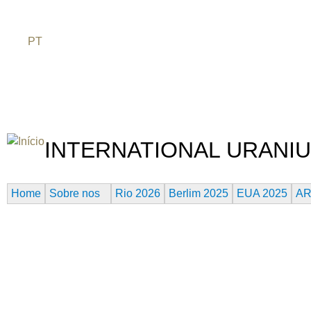
Jum
FR
PT
EN
DE
ES
日本語
INTERNATIONAL URANIU
O FESTIVAL DE CINEMA DA ERA ATÔMICA
Home
Sobre nos
Rio 2026
Berlim 2025
EUA 2025
AR
URANIUM FESTIVAL SESSÃO E