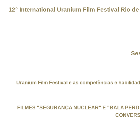
12° International Uranium Film Festival Rio 
Certificado de atividade complementar
ext
Se
25.05. Q
Uranium Film Festival e as competências e habilid
Reserva para sessão escolar até 
FILMES "SEGURANÇA NUCLEAR" E "BALA PERDI
CONVERS