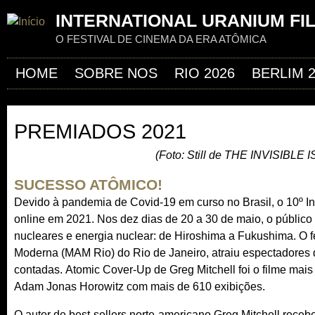
Jum
INTERNATIONAL URANIUM FI
O FESTIVAL DE CINEMA DA ERA ATÔMICA
HOME
SOBRE NOS
RIO 2026
BERLIM 
PREMIADOS 2021
(Foto: Still de THE INVISIBLE
SUCESSO ATÔMICO!
Devido à pandemia de Covid-19 em curso no Brasil, o 10º In
online em 2021. Nos dez dias de 20 a 30 de maio, o público 
nucleares e energia nuclear: de Hiroshima a Fukushima. O f
Moderna (MAM Rio) do Rio de Janeiro, atraiu espectadores 
contadas. Atomic Cover-Up de Greg Mitchell foi o filme mais
Adam Jonas Horowitz com mais de 610 exibições.
O autor de best-sellers norte-americano Greg Mitchell rece