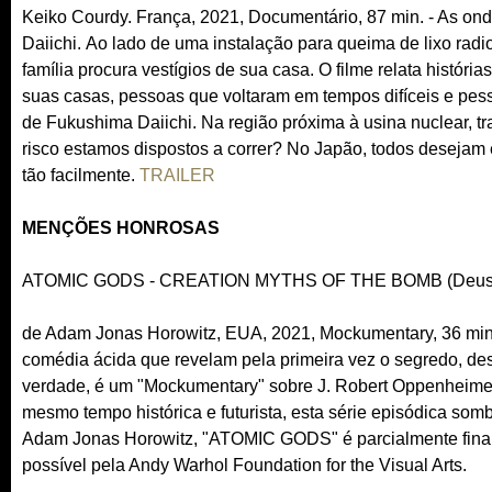
Keiko Courdy. França, 2021, Documentário, 87 min. - As o
Daiichi. Ao lado de uma instalação para queima de lixo ra
família procura vestígios de sua casa. O filme relata histór
suas casas, pessoas que voltaram em tempos difíceis e pes
de Fukushima Daiichi. Na região próxima à usina nuclear, tr
risco estamos dispostos a correr? No Japão, todos desejam
tão facilmente.
TRAILER
MENÇÕES HONROSAS
ATOMIC GODS - CREATION MYTHS OF THE BOMB (Deuses A
de Adam Jonas Horowitz, EUA, 2021, Mockumentary, 36 min
comédia ácida que revelam pela primeira vez o segredo, des
verdade, é um "Mockumentary" sobre J. Robert Oppenheime
mesmo tempo histórica e futurista, esta série episódica somb
Adam Jonas Horowitz, "ATOMIC GODS" é parcialmente finan
possível pela Andy Warhol Foundation for the Visual Arts.