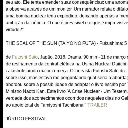
seu ato. Ele tenta entender suas consequências: uma anomali
a observa através de um monitor. Um narrador relata o diári
uma bomba nuclear teria explodido, deixando apenas a menin
ambição da ciência. O que é previsível e o que é imprevisív
virtude?"
THE SEAL OF THE SUN (TAIYO NO FUTA) - Fukushima: 5 D
de
Futoshi Sato
, Japão, 2016, Drama, 90 min - 11 de março 
de resfriamento da central elétrica na Usina Nuclear Daiic
catástrofe ainda maior começa. O cineasta Futoshi Sato diz: 
sobre isso, mas estava me perguntando qual seria a abordag
abordou sobre a possibilidade de adaptar o livro escrito po
MInistro Naoto Kan. Este livro 'A Crise Nuclear - Um Testem
verdade dos acontecimentos ocorridos naqueles dias no Gabin
ao apoio total de Tamiyoshi Tachibana."
TRAILER
JÚRI DO FESTIVAL