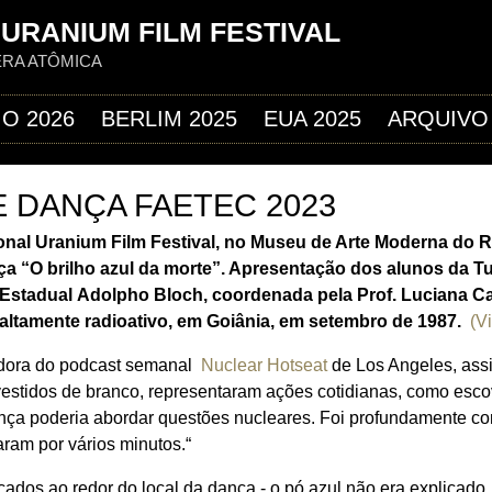
Jump to navigation
URANIUM FILM FESTIVAL
ERA ATÔMICA
IO 2026
BERLIM 2025
EUA 2025
ARQUIVO
 DANÇA FAETEC 2023
nal Uranium Film Festival, no Museu de Arte Moderna do Ri
nça “O brilho azul da morte”. Apresentação dos alunos da T
 Estadual
Adolpho Bloch, coordenada pela Prof. Luciana Ca
 altamente radioativo, em Goiânia, em setembro de 1987.
(V
adora do podcast semanal
Nuclear Hotseat
de Los Angeles, assi
 vestidos de branco, representaram ações cotidianas, como esco
ça poderia abordar questões nucleares. Foi profundamente co
aram por vários minutos.“
cados ao redor do local da dança - o pó azul não era explicado,