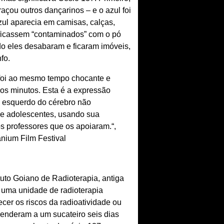
çou outros dançarinos – e o azul foi
zul aparecia em camisas, calças,
s ficassem “contaminados” com o pó
ndo eles desabaram e ficaram imóveis,
nfo.
 foi ao mesmo tempo chocante e
ios minutos. Esta é a expressão
o esquerdo do cérebro não
 de adolescentes, usando sua
os professores que os apoiaram.“,
anium Film Festival
tuto Goiano de Radioterapia, antiga
m uma unidade de radioterapia
r os riscos da radioatividade ou
enderam a um sucateiro seis dias