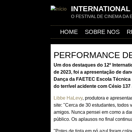
INTERNATIONAL 
O FESTIVAL DE CINEMA DA 
HOME
SOBRE NOS
R
PERFORMANCE DE
Um dos destaques do 12º Internatio
de 2023, foi a apresentação de da
Dança da FAETEC
Escola Técnica
do terrível acidente com Césio 137
Libbe HaLevy
, produtora e apresent
site: "Cerca de 30 estudantes, todos
amigos. Nunca pensei em como a dan
público. Os aplausos no final continu
"Potes de tinta em pó azul foram colo