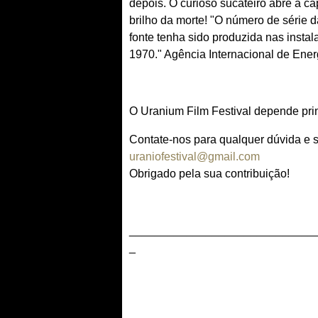
depois. O curioso sucateiro abre a cá
brilho da morte! "O número de série d
fonte tenha sido produzida nas insta
1970." Agência Internacional de Ener
​O Uranium Film Festival depende pri
Contate-nos para qualquer dúvida e 
uraniofestival@gmail.com
Obrigado pela sua contribuição!
_____________________________
_