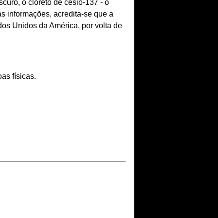
curo, o cloreto de césio-137 - o
as informações, acredita-se que a
dos Unidos da América, por volta de
as físicas.
_____________________________