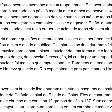
ifou-o inconscientemente em sua roupa branca. Ela tocou e abra
pegaram punhados do pó e, à medida que a dança avançava, o a
inconscientemente no processo de viver suas vidas até que todo
ançarinos começaram a cambalear, tossir e engasgar. Então, qua
cobria todo o seu rosto ergueu-se acima de todos eles, em triu
a abordar questões nucleares, por isso ver esta performance
ou a mim e a todo o público. Os aplausos no final duraram vár
a música para contar a história nuclear de uma forma que o lad
 que a dança, do conceito à execução, foi criada por um grupo
 nuclear, foi mais do que impressionante. Parabéns à turma e a
bbe HaLevy que veio ao Rio especialmente para participar do Ur
jovens em busca de lixo entraram nas ruínas inseguras do Insti
cidade de Goiânia, capital do Estado de Goiás. Eles encontrara
de chumbo que continha 19 gramas de césio-137. Sem conhece
a cápsula, arrastaram-na para casa em um carrinho de mão e v