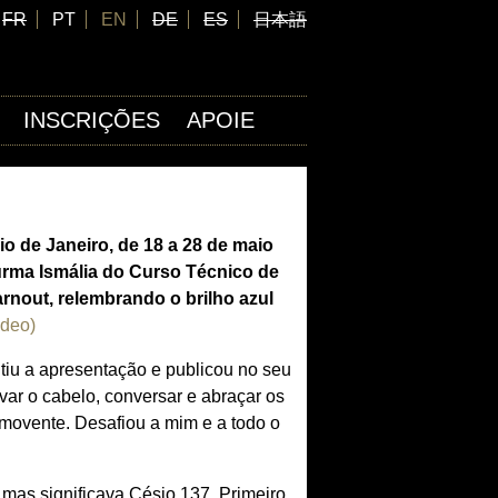
FR
PT
EN
DE
ES
日本語
INSCRIÇÕES
APOIE
o de Janeiro, de 18 a 28 de maio
urma Ismália do Curso Técnico de
rnout, relembrando o brilho azul
ideo)
tiu a apresentação e publicou no seu
var o cabelo, conversar e abraçar os
movente. Desafiou a mim e a todo o
 mas significava Césio 137. Primeiro,