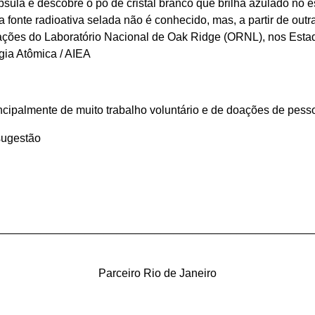
psula e descobre o pó de cristal branco que brilha azulado no es
a fonte radioativa selada não é conhecido, mas, a partir de outr
lações do Laboratório Nacional de Oak Ridge (ORNL), nos Esta
gia Atômica / AIEA
ncipalmente de muito trabalho voluntário e de doações de pesso
sugestão
__________________________________________________
Parceiro Rio de Janeiro