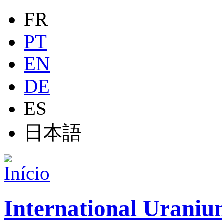
Jump to navigation
FR
PT
EN
DE
ES
日本語
International Uraniu