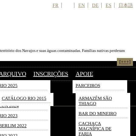
FR
PT
EN
DE
ES
日本語
território dos Navajos e suas águas contaminadas. Famílias nativas perderam
[+++]
ARQUIVO
INSCRIÇÕES
APOIE
RIO 2025
PARCEIROS
RIO 2024
CATÁLOGO RIO 2015
ARMAZÉM SÃO
THIAGO
EUA 2024
BAR DO MINEIRO
RIO 2023
CACHAÇA
BERLIM 2022
MAGNÍFICA DE
FARIA
RIO 2022