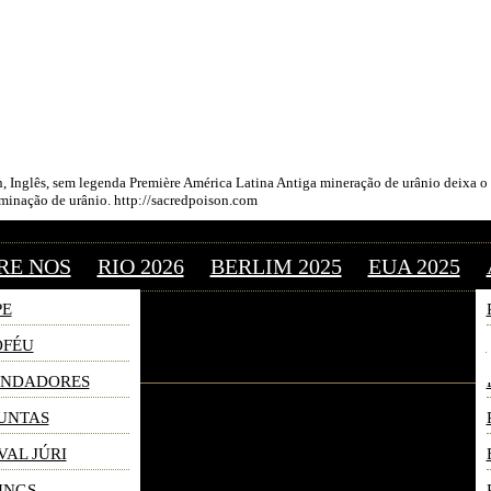
Jump to navigation
LM FESTIVAL
, Inglês, sem legenda Première América Latina Antiga mineração de urânio deixa o 
aminação de urânio. http://sacredpoison.com
RE NOS
RIO 2026
BERLIM 2025
EUA 2025
PE
OFÉU
UNDADORES
©2026 Uranium Film Festival. All Rights Reserved.
UNTAS
VAL JÚRI
INGS