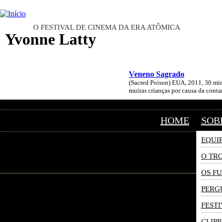
INTERNATIONAL URANIUM FI
O FESTIVAL DE CINEMA DA ERA ATÔMICA
Yvonne Latty
Veneno Sagrado
(Sacred Poison) EUA, 2011, 30 min
muitas crianças por causa da cont
HOME
SOB
EQUI
O TR
OS F
PERG
FESTI
CLIPP