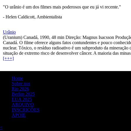
"O urânio é um dos filmes mais poderosos que eu já vi recente."
- Helen Caldicott, Ambientalista
Urânio
(Uranium) Canadá, 1990, 48 min Direção: Magnus Isacsson Produção:
Canadá. O filme oferece alguns fatos contundentes e pouco conhecido
nuclear. Tóxico, o resíduo radioativo é um subproduto da mineração 
situação de extremo risco de desenvolver câncer. A maioria das minas 
[+++]
Home
Sobre nos
Rio 2026
Berlim 2025
EUA 2025
ARQUIVO
INSCRIÇÕES
APOIE
<