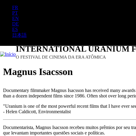
FR
PT
EN
DE
ES
日本語
INTERNATIONAL URANIUM F
O FESTIVAL DE CINEMA DA ERA ATÔMICA
Magnus Isacsson
Documentary filmmaker Magnus Isacsson has received many awards fo
than a dozen independent films since 1986. Often shot over long periods 
"Uranium is one of the most powerful recent films that I have ever se
- Helen Caldicott, Environmentalist
Documentarista, Magnus Isacsson recebeu muitos prêmios por seu trab
que levantam importantes questões sociais e políticas.