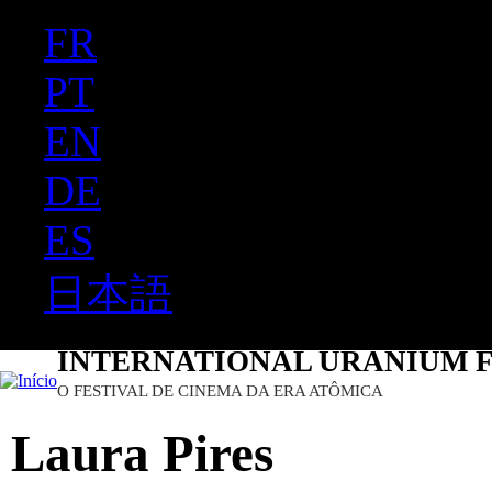
FR
Ju
PT
EN
DE
ES
日本語
INTERNATIONAL URANIUM F
O FESTIVAL DE CINEMA DA ERA ATÔMICA
Laura Pires