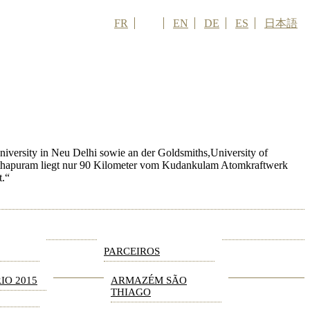
FR
PT
EN
DE
ES
日本語
iversity in Neu Delhi sowie an der Goldsmiths,University of
nanthapuram liegt nur 90 Kilometer vom Kudankulam Atomkraftwerk
t.“
INSCRIÇÕES
APOIE
PARCEIROS
IO 2015
ARMAZÉM SÃO
THIAGO