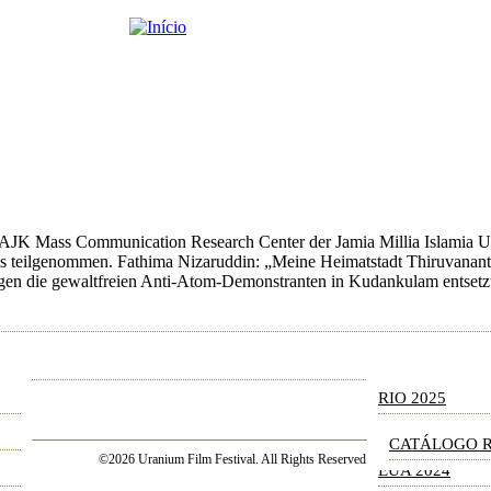
FESTIVAL
m AJK Mass Communication Research Center der Jamia Millia Islamia Un
ivals teilgenommen. Fathima Nizaruddin: „Meine Heimatstadt Thiruva
gegen die gewaltfreien Anti-Atom-Demonstranten in Kudankulam entsetz
IO 2026
BERLIM 2025
EUA 2025
ARQUIVO
RIO 2025
RIO 2024
CATÁLOGO R
©2026 Uranium Film Festival. All Rights Reserved.
EUA 2024