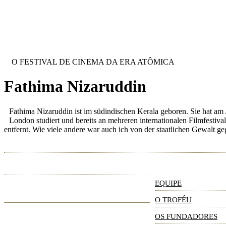
Jump to navigation
INTERNATIONAL URANIUM FILM 
O FESTIVAL DE CINEMA DA ERA ATÔMICA
Fathima Nizaruddin
Fathima Nizaruddin ist im südindischen Kerala geboren. Sie hat a
London studiert und bereits an mehreren internationalen Filmfest
entfernt. Wie viele andere war auch ich von der staatlichen Gewalt 
HOME
SOBRE NOS
R
EQUIPE
O TROFÉU
OS FUNDADORES