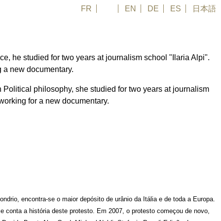
FR
PT
EN
DE
ES
日本語
ce, he studied for two years at journalism school "Ilaria Alpi".
ng a new documentary.
n Political philosophy, she studied for two years at journalism
 working for a new documentary.
ondrio, encontra-se o maior depósito de urânio da Itália e de toda a Europa.
e conta a história deste protesto. Em 2007, o protesto começou de novo,