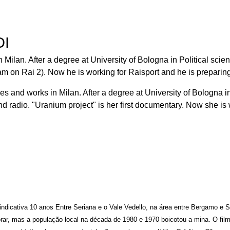
Jump to navigation
M FESTIVAL
DI
 Milan. After a degree at University of Bologna in Political scien
ram on Rai 2). Now he is working for Raisport and he is prepari
ves and works in Milan. After a degree at University of Bologna i
d radio. "Uranium project" is her first documentary. Now she is
o indicativa 10 anos Entre Seriana e o Vale Vedello, na área entre Bergamo e S
r, mas a população local na década de 1980 e 1970 boicotou a mina. O film