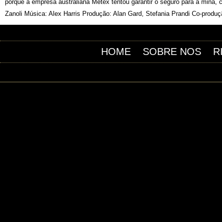
porque a empresa australiana Metex tentou garantir o seguro para a mina, c
Zanoli Música: Alex Harris Produção: Alan Gard, Stefania Prandi Co-produç
HOME
SOBRE NOS
R