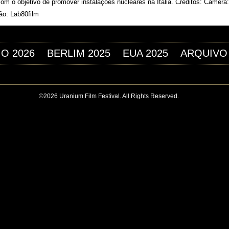
om o objetivo de promover instalações nucleares na Itália. Créditos: Câmera
ão: Lab80film
IO 2026
BERLIM 2025
EUA 2025
ARQUIVO
©2026 Uranium Film Festival. All Rights Reserved.