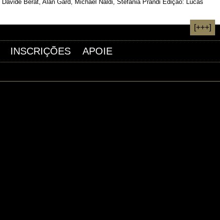
: Davide Berat, Alan Gard, Michael Naldi, Stefania Prandi Edição: Lucas
[+++]
INSCRIÇÕES
APOIE