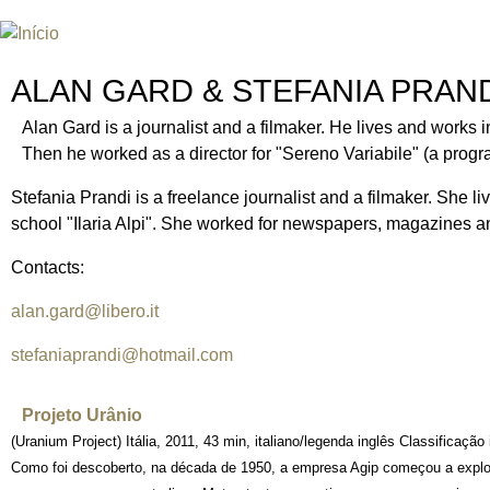
INTERNATIONAL URANIUM FIL
O FESTIVAL DE CINEMA DA ERA ATÔMICA
ALAN GARD & STEFANIA PRAN
Alan Gard is a journalist and a filmaker. He lives and works in
Then he worked as a director for "Sereno Variabile" (a prog
Stefania Prandi is a freelance journalist and a filmaker. She li
school "Ilaria Alpi". She worked for newspapers, magazines an
Contacts:
alan.gard@libero.it
stefaniaprandi@hotmail.com
Projeto Urânio
(Uranium Project) Itália, 2011, 43 min, italiano/legenda inglês Classificaçã
Como foi descoberto, na década de 1950, a empresa Agip começou a explora