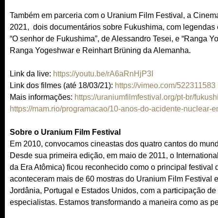
Também em parceria com o Uranium Film Festival, a Cinemat
2021, dois documentários sobre Fukushima, com legendas e
“O senhor de Fukushima”, de Alessandro Tesei, e “Ranga Yo
Ranga Yogeshwar e Reinhart Brüning da Alemanha.
Link da live:
https://youtu.be/rA6aRnHjP3I
Link dos filmes (até 18/03/21):
https://vimeo.com/522311583
Mais informações:
https://uraniumfilmfestival.org/pt-br/fuku
https://mam.rio/programacao/10-anos-do-acidente-nuclear-
Sobre o Uranium Film Festival
Em 2010, convocamos cineastas dos quatro cantos do mundo 
Desde sua primeira edição, em maio de 2011, o Internation
da Era Atômica) ficou reconhecido como o principal festival
aconteceram mais de 60 mostras do Uranium Film Festival e
Jordânia, Portugal e Estados Unidos, com a participação de ma
especialistas. Estamos transformando a maneira como as 