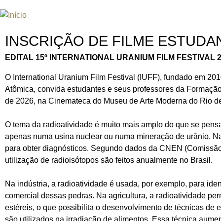
Jum
INTERNATIONAL URANIUM FIL
O FESTIVAL DE CINEMA DA ERA ATÔMICA
INSCRIÇÃO DE FILME ESTUDA
EDITAL 15º INTERNATIONAL URANIUM FILM FESTIVAL 2
O International Uranium Film Festival (IUFF), fundado em 2
Atômica, convida estudantes e seus professores da Formação 
de 2026, na Cinemateca do Museu de Arte Moderna do Rio de
O tema da radioatividade é muito mais amplo do que se pensa
apenas numa usina nuclear ou numa mineração de urânio. Na
para obter diagnósticos. Segundo dados da CNEN (Comissão 
utilização de radioisótopos são feitos anualmente no Brasil.
Na indústria, a radioatividade é usada, por exemplo, para ide
comercial dessas pedras. Na agricultura, a radioatividade pe
estéreis, o que possibilita o desenvolvimento de técnicas de
são utilizados na irradiação de alimentos. Essa técnica aume