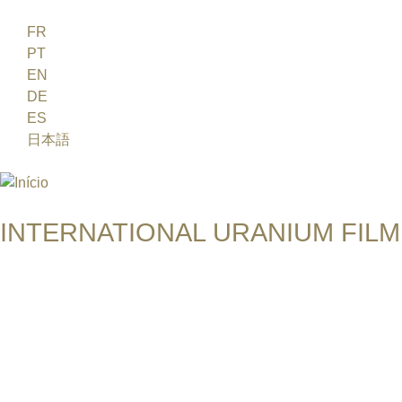
Jump to navigation
FR
PT
EN
DE
ES
日本語
INTERNATIONAL URANIUM FILM
O FESTIVAL DE CINEMA DA ERA ATÔMICA
RICCARDO MIGLIORE