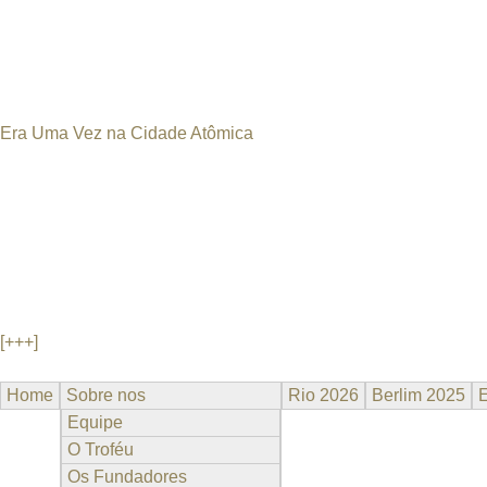
would, at the same time, provide some kind of relief to the aud
presence of uranium in Pocinhos' subsoil and the high amount of c
the Brazilian Northeast semi-arid region.
Era Uma Vez na Cidade Atômica
(Once upon a Time in the Atomic City) Brasil/Italia, 2011, 13 m
Première Mundial Em Pocinhos tem urânio. Em Pocinhos tem c
Por baixo da pedra, uma noite teve uma explosão... Em Pocin
começaram a aparecer com freqüência, conduzindo pesquisas ci
tem um índice muito elevado de câncer. Pesquisadores brasilei
pesquisas in loco, confirmando a presença de urânio no subso
situação...
[+++]
Home
Sobre nos
Rio 2026
Berlim 2025
Equipe
O Troféu
Os Fundadores