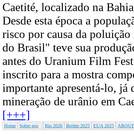
Caetité, localizado na Bah
Desde esta época a populaç
risco por causa da poluição 
do Brasil" teve sua produç
antes do Uranium Film Festi
inscrito para a mostra comp
importante apresentá-lo, já 
mineração de urânio em Cae
[+++]
Home
Sobre nos
Rio 2026
Berlim 2025
EUA 2025
ARQUI