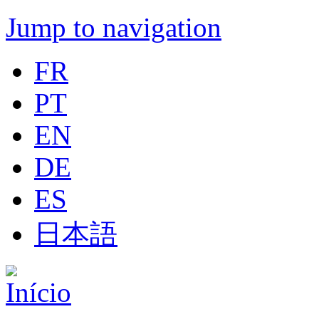
Jump to navigation
FR
PT
EN
DE
ES
日本語