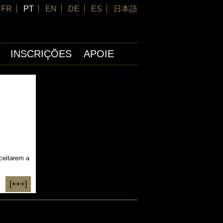
FR
PT
EN
DE
ES
日本語
INSCRIÇÕES
APOIE
ceitarem a
[+++]