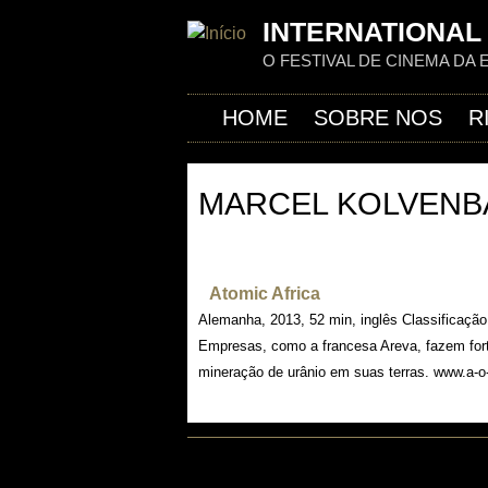
INTERNATIONAL 
O FESTIVAL DE CINEMA DA 
HOME
SOBRE NOS
R
MARCEL KOLVENB
Atomic Africa
Alemanha, 2013, 52 min, inglês Classificação 
Empresas, como a francesa Areva, fazem fort
mineração de urânio em suas terras. www.a-o-