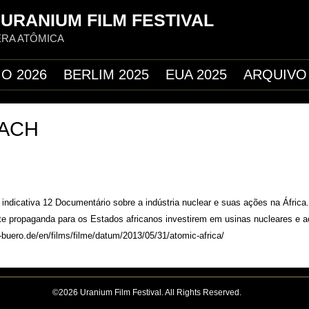
Jump to navigation
URANIUM FILM FESTIVAL
ERA ATÔMICA
IO 2026
BERLIM 2025
EUA 2025
ARQUIVO
ACH
indicativa 12 Documentário sobre a indústria nuclear e suas ações na África.
e propaganda para os Estados africanos investirem em usinas nucleares e a
buero.de/en/films/filme/datum/2013/05/31/atomic-africa/
©2026 Uranium Film Festival. All Rights Reserved.