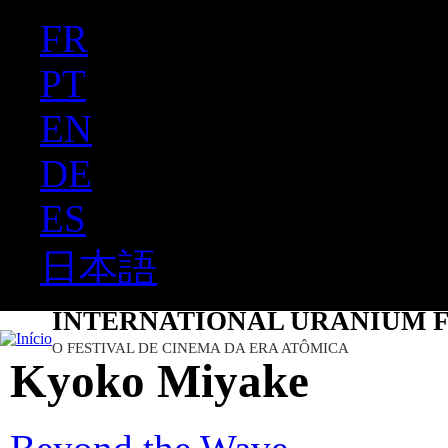
FR
Ju
PT
EN
DE
ES
日本語
INTERNATIONAL URANIUM F
O FESTIVAL DE CINEMA DA ERA ATÔMICA
Kyoko Miyake