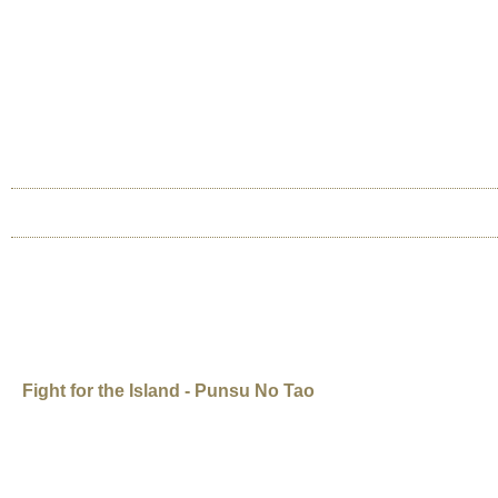
Jump to navigation
INTERNATIONAL URANIUM FILM F
O FESTIVAL DE CINEMA DA ERA ATÔMICA
HOME
SOBRE NOS
RIO 2026
BERLIM 
KOLAS YOTAKA, CHANG & JIA-
Fight for the Island - Punsu No Tao
Taiwan, 2013, 65 min, mandarin e tao, legendas em inglês Documentário Cla
nucleares produzindo lixo radioativo desde os anos 1970. O governo quer c
luta contra.