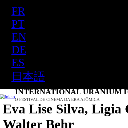
FR
Ju
PT
EN
DE
ES
日本語
INTERNATIONAL URANIUM F
O FESTIVAL DE CINEMA DA ERA ATÔMICA
Eva Lise Silva, Ligia 
Walter Behr