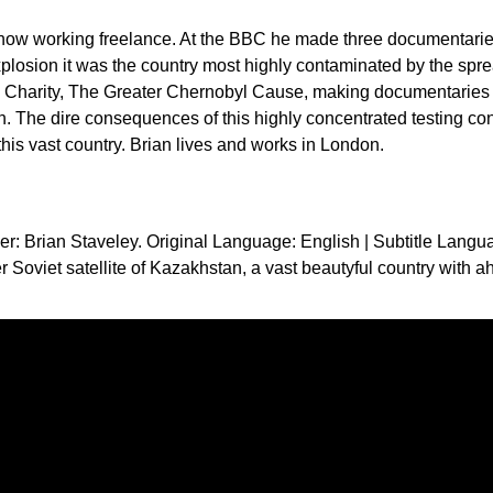
now working freelance. At the BBC he made three documentaries 
 explosion it was the country most highly contaminated by the spr
h Charity, The Greater Chernobyl Cause, making documentaries 
on. The dire consequences of this highly concentrated testing c
this vast country. Brian lives and works in London.
ducer: Brian Staveley. Original Language: English | Subtitle Lang
r Soviet satellite of Kazakhstan, a vast beautyful country with