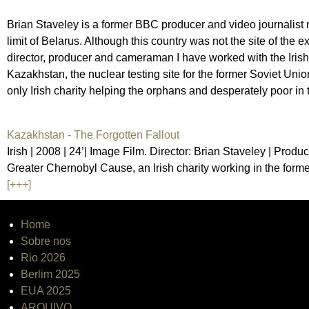
Brian Staveley is a former BBC producer and video journalist 
limit of Belarus. Although this country was not the site of the
director, producer and cameraman I have worked with the Iris
Kazakhstan, the nuclear testing site for the former Soviet Uni
only Irish charity helping the orphans and desperately poor in 
Kazakhstan - The Forgotten Fallout
Irish | 2008 | 24’| Image Film. Director: Brian Staveley | Pro
Greater Chernobyl Cause, an Irish charity working in the forme
[+++]
Home
Sobre nos
Rio 2026
Berlim 2025
EUA 2025
ARQUIVO