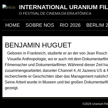
Jum
INTERNATIONAL URANIUM FI
O FESTIVAL DE CINEMA DA ERA ATÔMICA
HOME
SOBRE NOS
RIO 2026
BERLIM 
BENJAMIN HUGUET
Geboren in Frankreich, studierte er an der von Jean Rouc
Visuelle Anthropologie, wo er auch mit dem Dokumentarfilm
Filmemacher und Dokumentarfilmer. Während dieser Zeit hat
zusammengearbeitet, darunter Channel 4, Al Jazeera US & 
recherchierte er Geschichten über das Management natürliche
Seine Arbeit wurde in Museen und bei großen Dokumentarfi
gezeigt.
©2026 Uranium Film