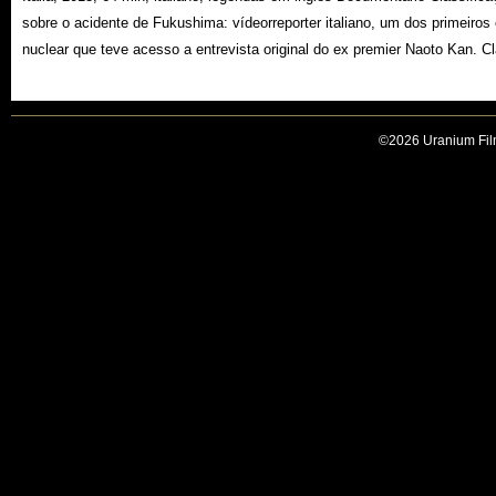
sobre o acidente de Fukushima: vídeorreporter italiano, um dos primeiros 
nuclear que teve acesso a entrevista original do ex premier Naoto Kan. C
©2026 Uranium Film