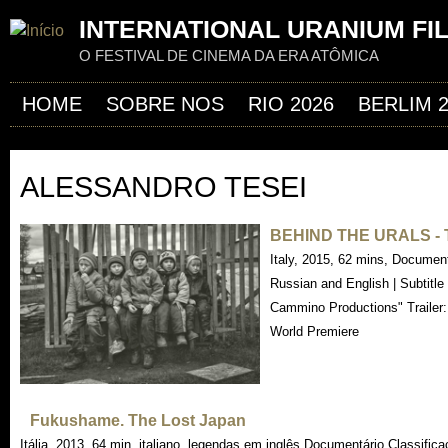
Jum
INTERNATIONAL URANIUM FI
O FESTIVAL DE CINEMA DA ERA ATÔMICA
HOME
SOBRE NOS
RIO 2026
BERLIM 
ALESSANDRO TESEI
BEHIND THE URALS 
Italy, 2015, 62 mins, Documen
Russian and English | Subtitl
Cammino Productions" Traile
World Premiere
Fukushame. The Lost Japan
Itália, 2013, 64 min, italiano, legendas em inglês Documentário Classifica