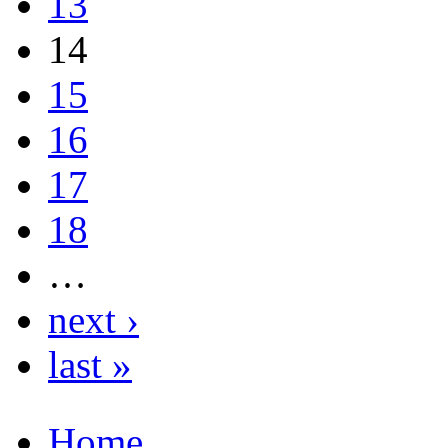
13
14
15
16
17
18
…
next ›
last »
Home