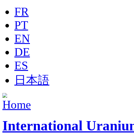
Jump to navigation
FR
PT
EN
DE
ES
日本語
International Uraniu