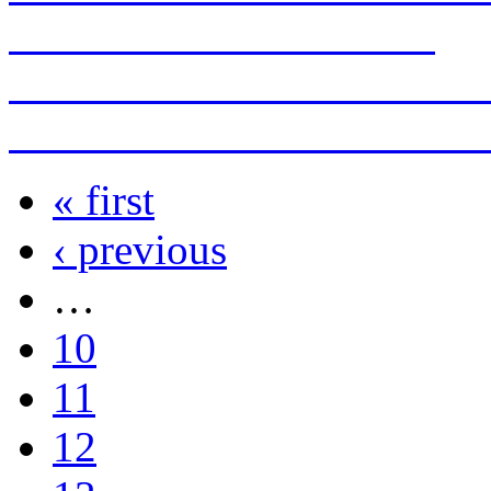
Good News From Berlin
DEVIL’S WORK now onli
Coronavirus & Uranium Fil
« first
Pages
‹ previous
…
10
11
12